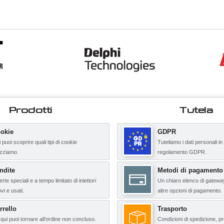
Prodotti
Tutela
okie
GDPR
 puoi scoprire quali tipi di cookie
Tuteliamo i dati personali in
lizziamo.
regolamento GDPR.
ndite
Metodi di pagamento
erte speciali e a tempo limitato di iniettori
Un chiaro elenco di gatewa
vi e usati.
altre opzioni di pagamento.
rrello
Trasporto
qui puoi tornare all’ordine non concluso.
Condizioni di spedizione, pr