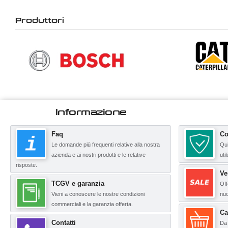
Produttori
Informazione
Faq
Co
Le domande più frequenti relative alla nostra
Qui
azienda e ai nostri prodotti e le relative
uti
risposte.
Ve
TCGV e garanzia
Off
Vieni a conoscere le nostre condizioni
nuo
commerciali e la garanzia offerta.
Ca
Contatti
Da 