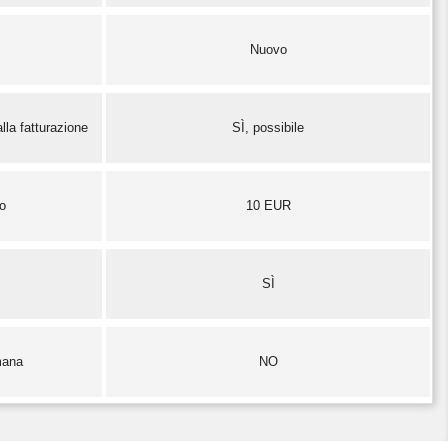
Nuovo
lla fatturazione
SÌ, possibile
zo
10 EUR
SÌ
mana
NO