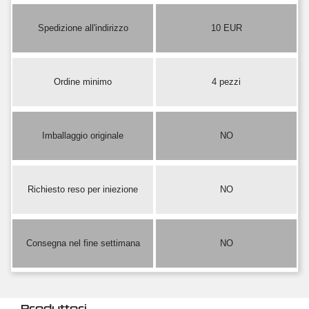
Spedizione all'indirizzo
10 EUR
Ordine minimo
4 pezzi
Imballaggio originale
NO
Richiesto reso per iniezione
NO
Consegna nel fine settimana
NO
Produttori