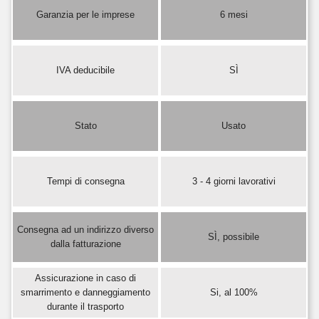
Garanzia per le imprese
6 mesi
IVA deducibile
SÌ
Stato
Usato
Tempi di consegna
3 - 4 giorni lavorativi
Consegna ad un indirizzo diverso
SÌ, possibile
dalla fatturazione
Assicurazione in caso di
smarrimento e danneggiamento
Si, al 100%
durante il trasporto