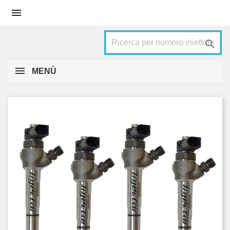


MENÙ