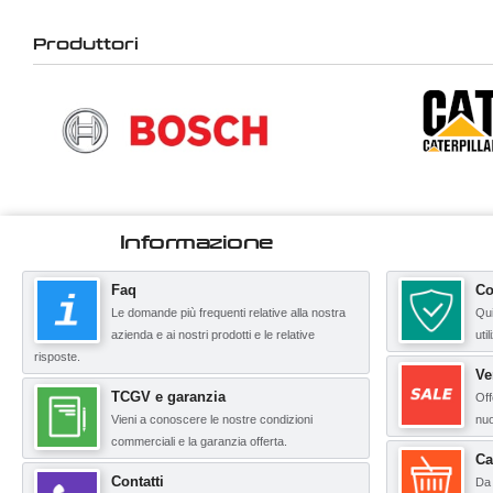
Produttori
Informazione
Faq
Co
Le domande più frequenti relative alla nostra
Qui
azienda e ai nostri prodotti e le relative
uti
risposte.
Ve
TCGV e garanzia
Off
Vieni a conoscere le nostre condizioni
nuo
commerciali e la garanzia offerta.
Ca
Contatti
Da 