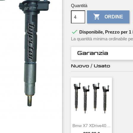
Quantità

ORDINE

Disponibile, Prezzo per 1 i
La quantità minima ordinabile pe
Garanzia
Nuovo / Usato
Bmw X7 XDrive40d Mild-Hybrid 250 KW 340 CV...