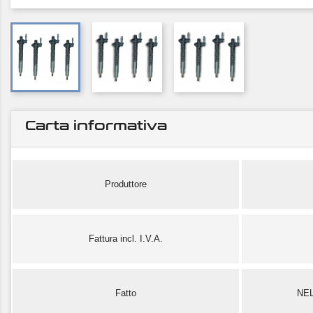
Carta informativa
Produttore
Fattura incl. I.V.A.
Fatto
NE