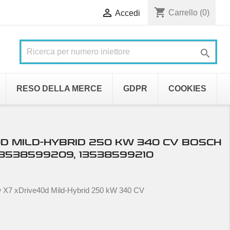
shopping_cart

Carrello
(0)
Accedi

RESO DELLA MERCE
GDPR
COOKIES
D MILD-HYBRID 250 KW 340 CV BOSCH
13538599209, 13538599210
 X7 xDrive40d Mild-Hybrid 250 kW 340 CV