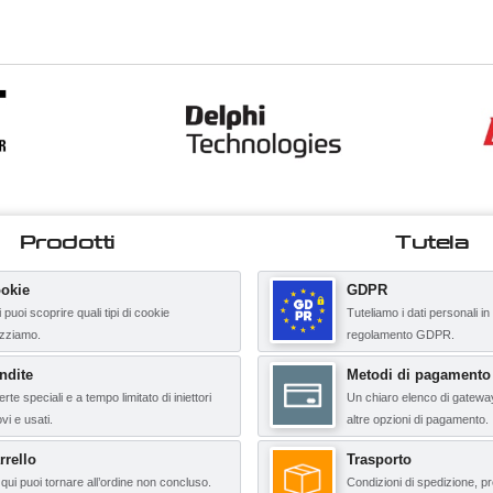
Prodotti
Tutela
okie
GDPR
 puoi scoprire quali tipi di cookie
Tuteliamo i dati personali in
lizziamo.
regolamento GDPR.
ndite
Metodi di pagamento
erte speciali e a tempo limitato di iniettori
Un chiaro elenco di gatewa
vi e usati.
altre opzioni di pagamento.
rrello
Trasporto
qui puoi tornare all’ordine non concluso.
Condizioni di spedizione, pr