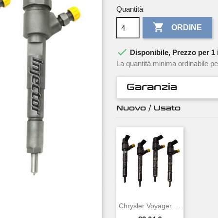
Quantità

ORDINE

Disponibile, Prezzo per 1 i
La quantità minima ordinabile pe
Garanzia
Nuovo / Usato
Chrysler Voyager 2.5 TD 87 KW 118 CV BOSCH...