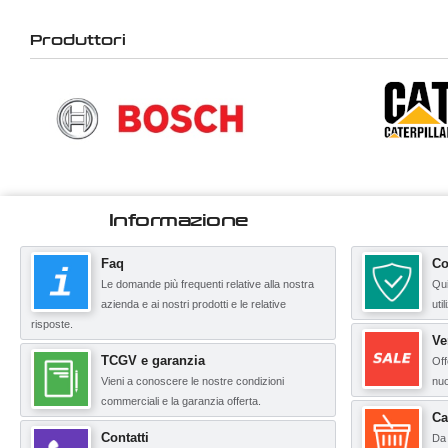
Produttori
Informazione
Faq
Co
Le domande più frequenti relative alla nostra
Qui
azienda e ai nostri prodotti e le relative
uti
risposte.
Ve
TCGV e garanzia
Off
Vieni a conoscere le nostre condizioni
nuo
commerciali e la garanzia offerta.
Ca
Contatti
Da 