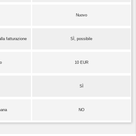
Nuovo
lla fatturazione
SÌ, possibile
zo
10 EUR
SÌ
mana
NO