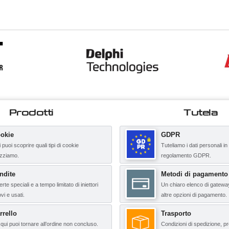
Prodotti
Tutela
okie
GDPR
 puoi scoprire quali tipi di cookie
Tuteliamo i dati personali in
lizziamo.
regolamento GDPR.
ndite
Metodi di pagamento
erte speciali e a tempo limitato di iniettori
Un chiaro elenco di gatewa
vi e usati.
altre opzioni di pagamento.
rrello
Trasporto
qui puoi tornare all’ordine non concluso.
Condizioni di spedizione, pr