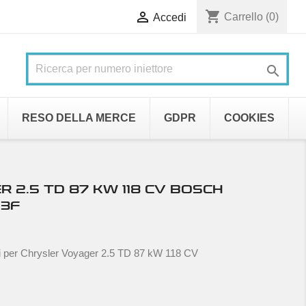
shopping_cart

Carrello
(0)
Accedi

RESO DELLA MERCE
GDPR
COOKIES
 2.5 TD 87 KW 118 CV BOSCH
53F
i per Chrysler Voyager 2.5 TD 87 kW 118 CV