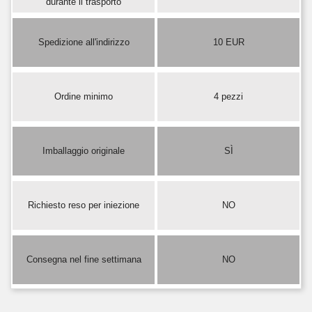
durante il trasporto
Spedizione all'indirizzo
10 EUR
Ordine minimo
4 pezzi
Imballaggio originale
SÌ
Richiesto reso per iniezione
NO
Consegna nel fine settimana
NO