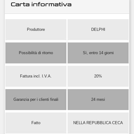
Carta informativa
Produttore
DELPHI
Possibilità di ritorno
Sì, entro 14 giorni
Fattura incl. I.V.A.
20%
Garanzia per i clienti finali
24 mesi
Fatto
NELLA REPUBBLICA CECA