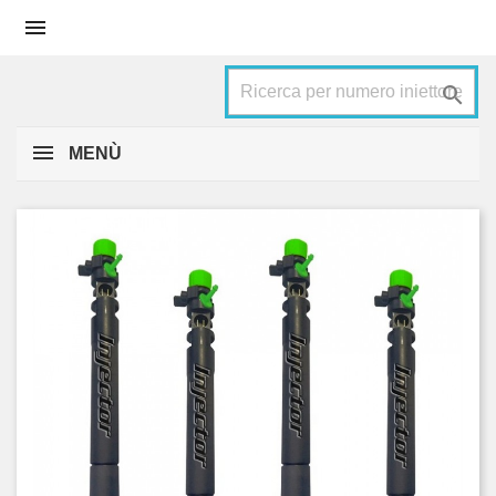


MENÙ