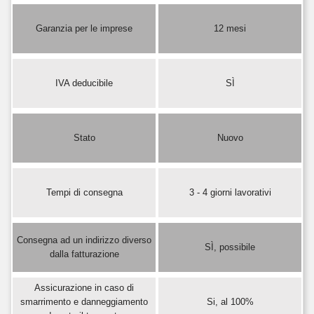
Garanzia per le imprese
12 mesi
IVA deducibile
SÌ
Stato
Nuovo
Tempi di consegna
3 - 4 giorni lavorativi
Consegna ad un indirizzo diverso
SÌ, possibile
dalla fatturazione
Assicurazione in caso di
smarrimento e danneggiamento
Si, al 100%