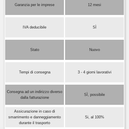
Garanzia per le imprese
12 mesi
IVA deducibile
SÌ
Stato
Nuovo
Tempi di consegna
3 - 4 giorni lavorativi
Consegna ad un indirizzo diverso
SÌ, possibile
dalla fatturazione
Assicurazione in caso di
smarrimento e danneggiamento
Si, al 100%
durante il trasporto