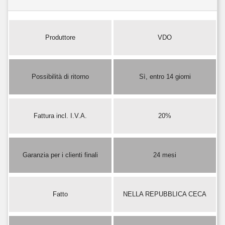
Produttore
VDO
Possibilità di ritorno
Sì, entro 14 giorni
Fattura incl. I.V.A.
20%
Garanzia per i clienti finali
24 mesi
Fatto
NELLA REPUBBLICA CECA