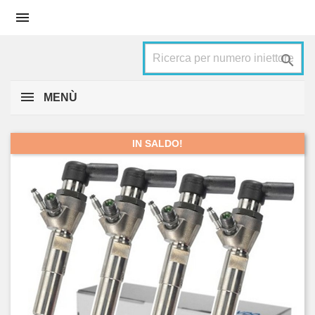


MENÙ
IN SALDO!