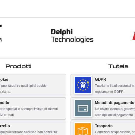
Prodotti
Tutela
okie
GDPR
 puoi scoprire quali tipi di cookie
Tuteliamo i dati personali in
lizziamo.
regolamento GDPR.
ndite
Metodi di pagamento
erte speciali e a tempo limitato di iniettori
Un chiaro elenco di gatewa
vi e usati.
altre opzioni di pagamento.
rrello
Trasporto
qui puoi tornare all’ordine non concluso.
Condizioni di spedizione, pr