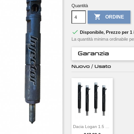
Quantità

ORDINE

Disponibile, Prezzo per 1 i
La quantità minima ordinabile pe
Garanzia
Nuovo / Usato
Dacia Logan 1.5 DCi 48 KW 65 CV DELPHI...