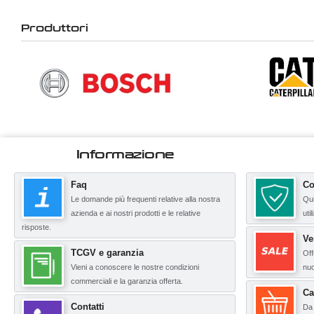
Produttori
Informazione
Faq
Co
Le domande più frequenti relative alla nostra
Qui
azienda e ai nostri prodotti e le relative
uti
risposte.
Ve
TCGV e garanzia
Off
Vieni a conoscere le nostre condizioni
nuo
commerciali e la garanzia offerta.
Ca
Contatti
Da 