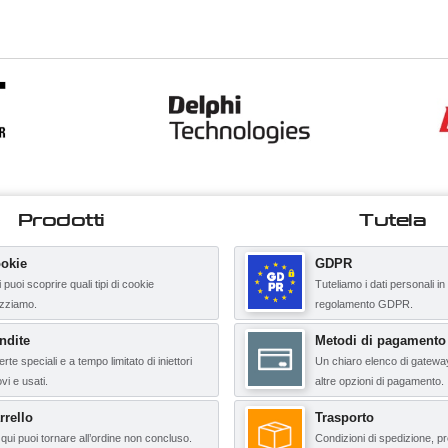
Prodotti
Tutela
okie
GDPR
 puoi scoprire quali tipi di cookie
Tuteliamo i dati personali in
lizziamo.
regolamento GDPR.
ndite
Metodi di pagamento
erte speciali e a tempo limitato di iniettori
Un chiaro elenco di gatewa
vi e usati.
altre opzioni di pagamento.
rrello
Trasporto
qui puoi tornare all’ordine non concluso.
Condizioni di spedizione, pr