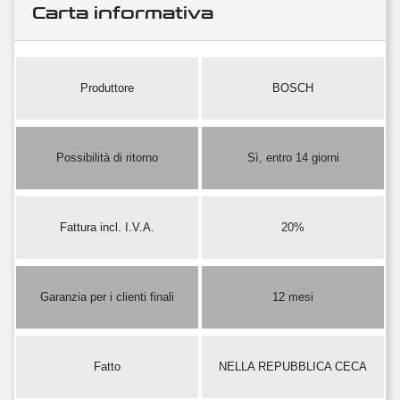
Carta informativa
Produttore
BOSCH
Possibilità di ritorno
Sì, entro 14 giorni
Fattura incl. I.V.A.
20%
Garanzia per i clienti finali
12 mesi
Fatto
NELLA REPUBBLICA CECA