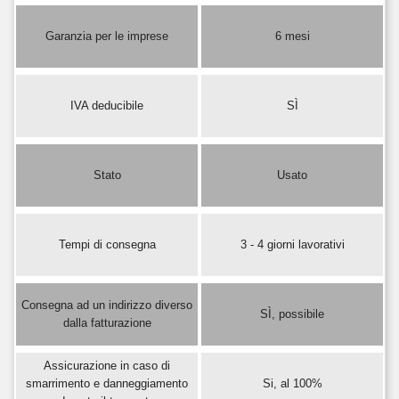
Garanzia per le imprese
6 mesi
IVA deducibile
SÌ
Stato
Usato
Tempi di consegna
3 - 4 giorni lavorativi
Consegna ad un indirizzo diverso
SÌ, possibile
dalla fatturazione
Assicurazione in caso di
smarrimento e danneggiamento
Si, al 100%