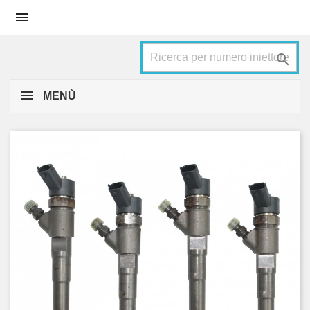


MENÙ