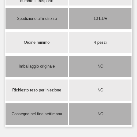
durante il trasporto
Spedizione all'indirizzo
10 EUR
Ordine minimo
4 pezzi
Imballaggio originale
NO
Richiesto reso per iniezione
NO
Consegna nel fine settimana
NO