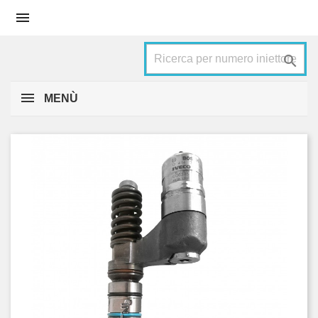


MENÙ