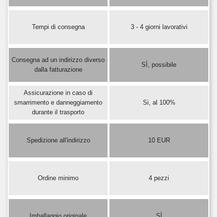
Tempi di consegna
3 - 4 giorni lavorativi
Consegna ad un indirizzo diverso
SÌ, possibile
dalla fatturazione
Assicurazione in caso di
smarrimento e danneggiamento
Si, al 100%
durante il trasporto
Spedizione all'indirizzo
10 EUR
Ordine minimo
4 pezzi
Imballaggio originale
SÌ