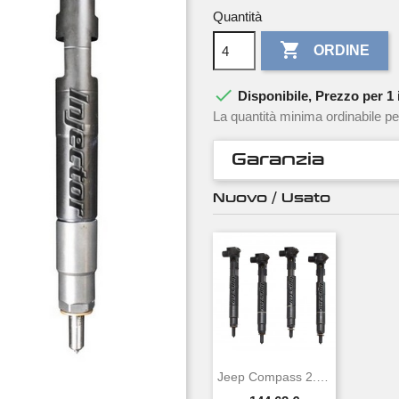
Quantità

ORDINE

Disponibile, Prezzo per 1 i
La quantità minima ordinabile pe
Garanzia
Nuovo / Usato
Jeep Compass 2.2 CRD 4x4 100 KW 136 CV...