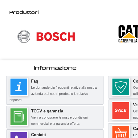
Produttori
Informazione
Faq
Co
Le domande più frequenti relative alla nostra
Qui
azienda e ai nostri prodotti e le relative
uti
risposte.
Ve
TCGV e garanzia
Off
Vieni a conoscere le nostre condizioni
nuo
commerciali e la garanzia offerta.
Ca
Contatti
Da 