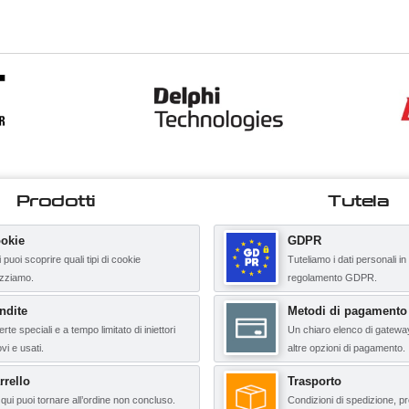
Prodotti
Tutela
okie
GDPR
 puoi scoprire quali tipi di cookie
Tuteliamo i dati personali in
lizziamo.
regolamento GDPR.
ndite
Metodi di pagamento
erte speciali e a tempo limitato di iniettori
Un chiaro elenco di gatewa
vi e usati.
altre opzioni di pagamento.
rrello
Trasporto
qui puoi tornare all’ordine non concluso.
Condizioni di spedizione, pr