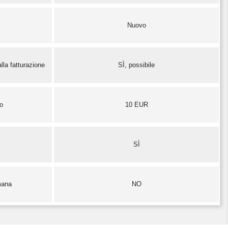
Nuovo
lla fatturazione
SÌ, possibile
zo
10 EUR
SÌ
mana
NO