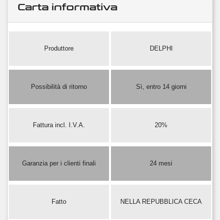
Carta informativa
Produttore
DELPHI
Possibilità di ritorno
Sì, entro 14 giorni
Fattura incl. I.V.A.
20%
Garanzia per i clienti finali
24 mesi
Fatto
NELLA REPUBBLICA CECA