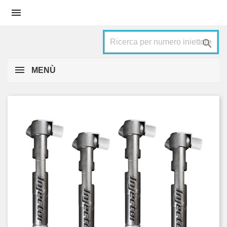


MENÙ