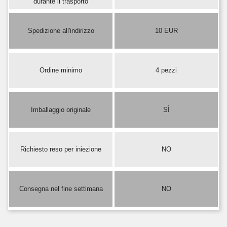
durante il trasporto
Spedizione all'indirizzo
10 EUR
Ordine minimo
4 pezzi
Imballaggio originale
SÌ
Richiesto reso per iniezione
NO
Consegna nel fine settimana
NO