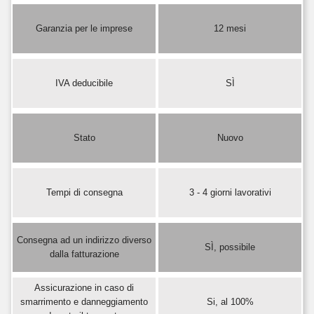
Garanzia per le imprese
12 mesi
IVA deducibile
SÌ
Stato
Nuovo
Tempi di consegna
3 - 4 giorni lavorativi
Consegna ad un indirizzo diverso
SÌ, possibile
dalla fatturazione
Assicurazione in caso di
smarrimento e danneggiamento
Si, al 100%