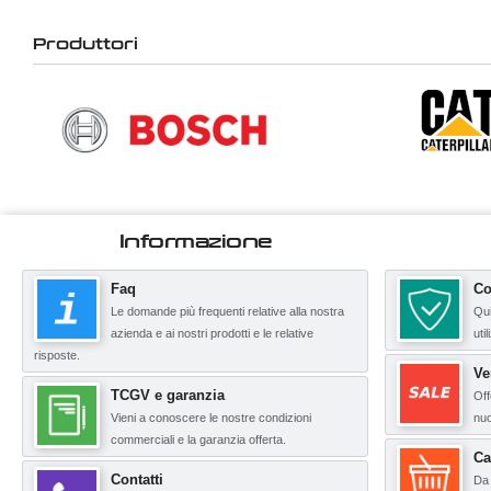
Produttori
Informazione
Faq
Co
Le domande più frequenti relative alla nostra
Qui
azienda e ai nostri prodotti e le relative
uti
risposte.
Ve
TCGV e garanzia
Off
Vieni a conoscere le nostre condizioni
nuo
commerciali e la garanzia offerta.
Ca
Contatti
Da 