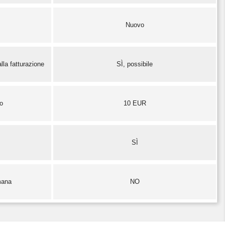
Nuovo
lla fatturazione
SÌ, possibile
zo
10 EUR
SÌ
mana
NO