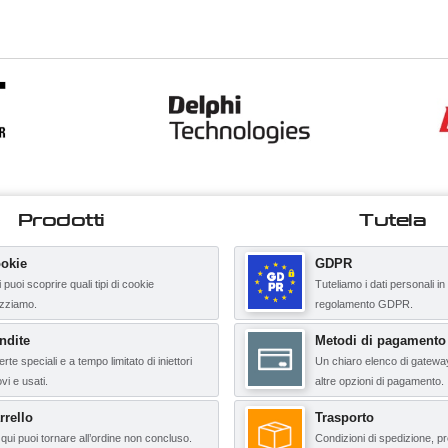
Prodotti
Tutela
okie
GDPR
 puoi scoprire quali tipi di cookie
Tuteliamo i dati personali in
lizziamo.
regolamento GDPR.
ndite
Metodi di pagamento
erte speciali e a tempo limitato di iniettori
Un chiaro elenco di gatewa
vi e usati.
altre opzioni di pagamento.
rrello
Trasporto
qui puoi tornare all’ordine non concluso.
Condizioni di spedizione, pr