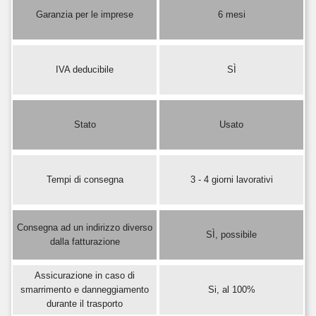
Garanzia per le imprese
6 mesi
IVA deducibile
SÌ
Stato
Usato
Tempi di consegna
3 - 4 giorni lavorativi
Consegna ad un indirizzo diverso
SÌ, possibile
dalla fatturazione
Assicurazione in caso di
smarrimento e danneggiamento
Si, al 100%
durante il trasporto