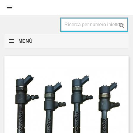


MENÙ