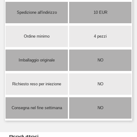
Spedizione all'indirizzo
10 EUR
Ordine minimo
4 pezzi
Imballaggio originale
NO
Richiesto reso per iniezione
NO
Consegna nel fine settimana
NO
Produttori