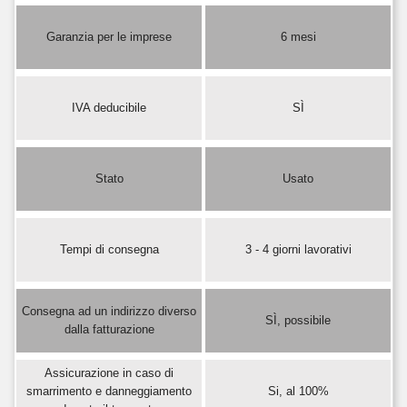
Garanzia per le imprese
6 mesi
IVA deducibile
SÌ
Stato
Usato
Tempi di consegna
3 - 4 giorni lavorativi
Consegna ad un indirizzo diverso
SÌ, possibile
dalla fatturazione
Assicurazione in caso di
smarrimento e danneggiamento
Si, al 100%