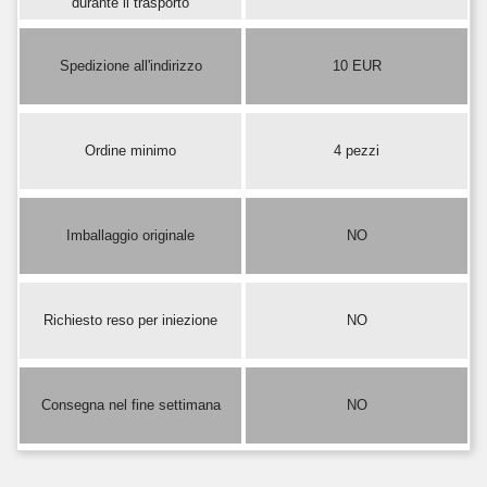
durante il trasporto
Spedizione all'indirizzo
10 EUR
Ordine minimo
4 pezzi
Imballaggio originale
NO
Richiesto reso per iniezione
NO
Consegna nel fine settimana
NO