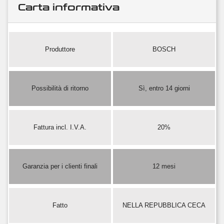
Carta informativa
Produttore
BOSCH
Possibilità di ritorno
Sì, entro 14 giorni
Fattura incl. I.V.A.
20%
Garanzia per i clienti finali
12 mesi
Fatto
NELLA REPUBBLICA CECA