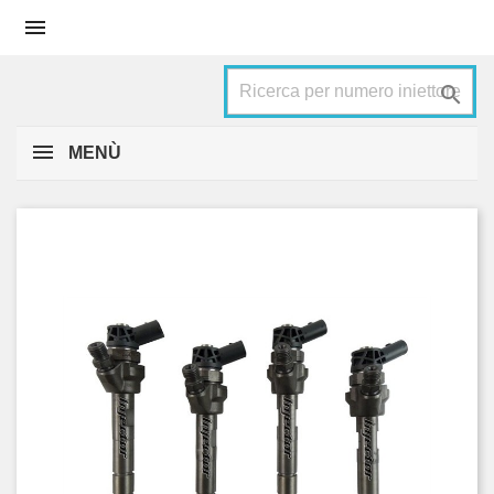


MENÙ