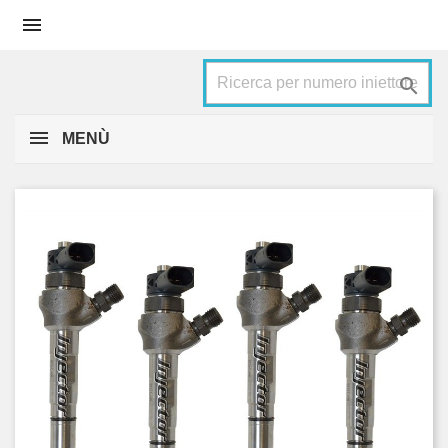


MENÙ