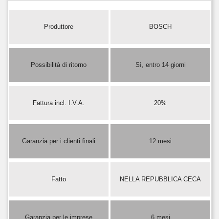
Produttore
BOSCH
Possibilità di ritorno
Sì, entro 14 giorni
Fattura incl. I.V.A.
20%
Garanzia per i clienti finali
12 mesi
Fatto
NELLA REPUBBLICA CECA
Garanzia per le imprese
6 mesi