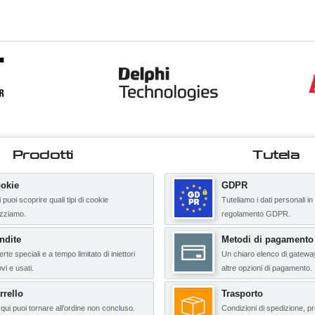
Prodotti
Tutela
okie
GDPR
 puoi scoprire quali tipi di cookie
Tuteliamo i dati personali in
lizziamo.
regolamento GDPR.
ndite
Metodi di pagamento
erte speciali e a tempo limitato di iniettori
Un chiaro elenco di gatewa
vi e usati.
altre opzioni di pagamento.
rrello
Trasporto
qui puoi tornare all’ordine non concluso.
Condizioni di spedizione, pr