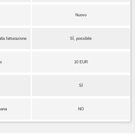
Nuovo
lla fatturazione
SÌ, possibile
zo
10 EUR
SÌ
mana
NO