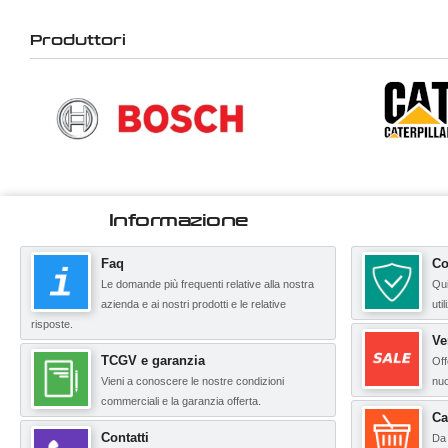
Produttori
Informazione
Faq
Co
Le domande più frequenti relative alla nostra
Qui
azienda e ai nostri prodotti e le relative
uti
risposte.
Ve
TCGV e garanzia
Off
Vieni a conoscere le nostre condizioni
nuo
commerciali e la garanzia offerta.
Ca
Contatti
Da 