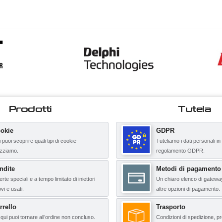
Prodotti
Tutela
okie
GDPR
 puoi scoprire quali tipi di cookie
Tuteliamo i dati personali in
lizziamo.
regolamento GDPR.
ndite
Metodi di pagamento
erte speciali e a tempo limitato di iniettori
Un chiaro elenco di gatewa
vi e usati.
altre opzioni di pagamento.
rrello
Trasporto
qui puoi tornare all’ordine non concluso.
Condizioni di spedizione, pr