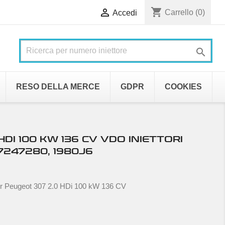
shopping_cart

Carrello
(0)
Accedi

RESO DELLA MERCE
GDPR
COOKIES
DI 100 KW 136 CV VDO INIETTORI
7247280, 1980J6
per Peugeot 307 2.0 HDi 100 kW 136 CV