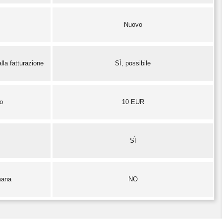
Nuovo
lla fatturazione
SÌ, possibile
zo
10 EUR
SÌ
mana
NO