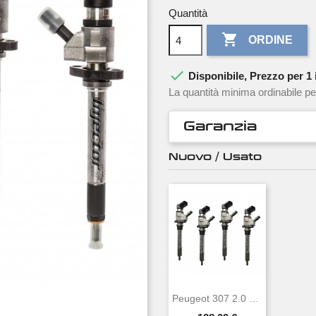
Quantità

ORDINE

Disponibile, Prezzo per 1 i
La quantità minima ordinabile pe
Garanzia
Nuovo / Usato
Peugeot 307 2.0 HDi 100 KW 136 CV VDO...