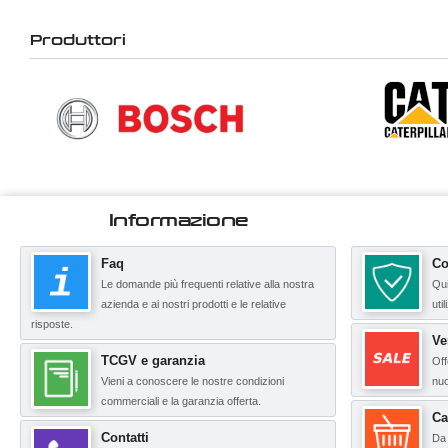
Produttori
Informazione
Faq
Co
Le domande più frequenti relative alla nostra
Qui
azienda e ai nostri prodotti e le relative
uti
risposte.
Ve
TCGV e garanzia
Off
Vieni a conoscere le nostre condizioni
nuo
commerciali e la garanzia offerta.
Ca
Contatti
Da 