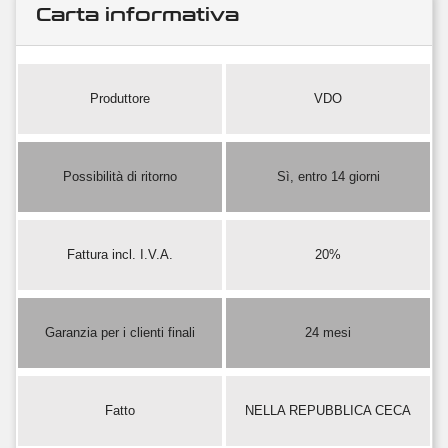
Carta informativa
Produttore
VDO
Possibilità di ritorno
Sì, entro 14 giorni
Fattura incl. I.V.A.
20%
Garanzia per i clienti finali
24 mesi
Fatto
NELLA REPUBBLICA CECA