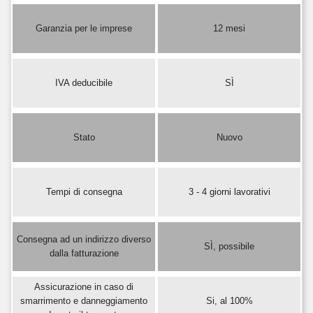
Garanzia per le imprese
12 mesi
IVA deducibile
SÌ
Stato
Nuovo
Tempi di consegna
3 - 4 giorni lavorativi
Consegna ad un indirizzo diverso
SÌ, possibile
dalla fatturazione
Assicurazione in caso di
smarrimento e danneggiamento
Si, al 100%