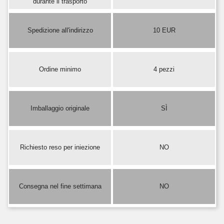
durante il trasporto
Spedizione all'indirizzo
10 EUR
Ordine minimo
4 pezzi
Imballaggio originale
SÌ
Richiesto reso per iniezione
NO
Consegna nel fine settimana
NO