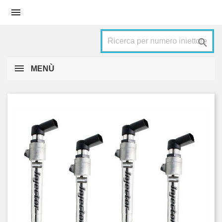


MENÙ