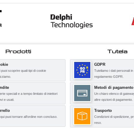
Prodotti
Tutela
okie
GDPR
 puoi scoprire quali tipi di cookie
Tuteliamo i dati personali in
lizziamo.
regolamento GDPR.
ndite
Metodi di pagamento
erte speciali e a tempo limitato di iniettori
Un chiaro elenco di gatewa
vi e usati.
altre opzioni di pagamento.
rrello
Trasporto
qui puoi tornare all’ordine non concluso.
Condizioni di spedizione, pr
reso.
(4 items)