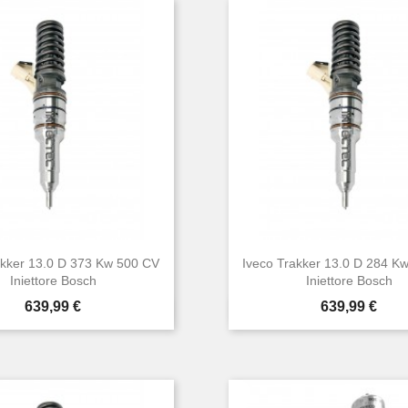
akker 13.0 D 373 Kw 500 CV
Iveco Trakker 13.0 D 284 K
Iniettore Bosch
Iniettore Bosch
Prezzo
Prezzo
639,99 €
639,99 €


Anteprima
Anteprima