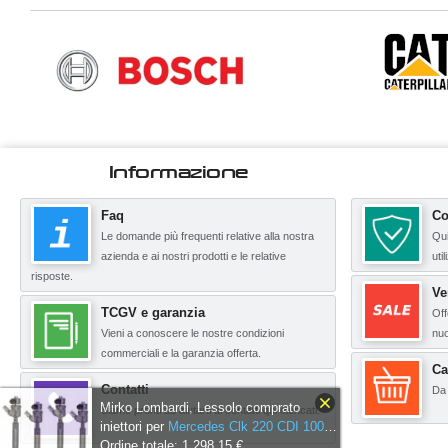
Informazione
Faq
Co
Le domande più frequenti relative alla nostra
Qui
azienda e ai nostri prodotti e le relative
uti
risposte.
Ve
TCGV e garanzia
Off
Vieni a conoscere le nostre condizioni
nuo
commerciali e la garanzia offerta.
Ca
Contatti
Da 
Mirko Lombardi, Lessolo comprato
Siamo pronti ad aiutarti ai contatti qui elencati.
iniettori per
Mercedes Clk 220 CDI 100 kW 136 CV BOSCH Iniettori 6460700787, A6460700787
Ordine totale: 1.298,15 €