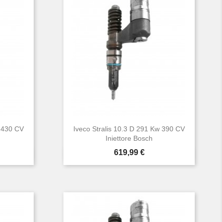
w 430 CV
Iveco Stralis 10.3 D 291 Kw 390 CV
Iniettore Bosch
Prezzo
619,99 €

Anteprima