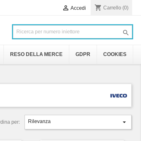
shopping_cart

Carrello
(0)
Accedi

RESO DELLA MERCE
GDPR
COOKIES

Rilevanza
dina per: