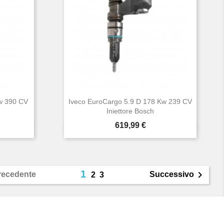
Kw 390 CV
Iveco EuroCargo 5.9 D 178 Kw 239 CV
Iniettore Bosch
Prezzo
619,99 €

Anteprima
1

recedente
Successivo
2
3