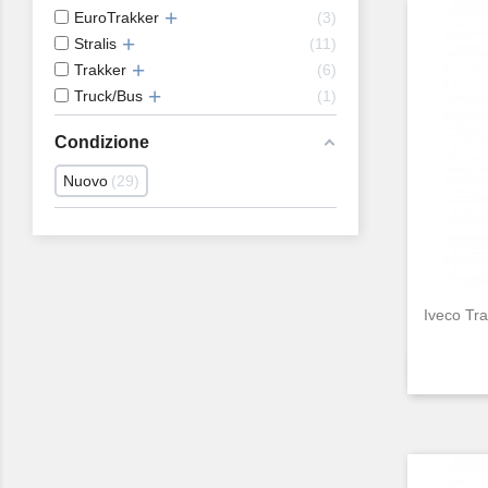
EuroTrakker
3
Stralis
11
Trakker
6
Truck/Bus
1
Condizione
Nuovo
29
Iveco Tr