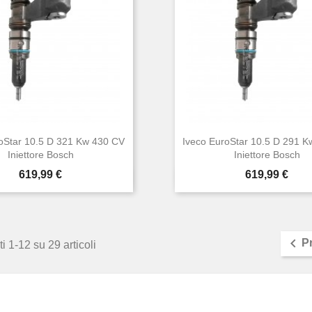
oStar 10.5 D 321 Kw 430 CV
Iveco EuroStar 10.5 D 291 
Iniettore Bosch
Iniettore Bosch
Prezzo
Prezzo
619,99 €
619,99 €


Anteprima
Anteprima

P
i 1-12 su 29 articoli