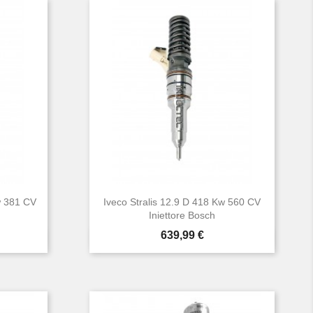
w 381 CV
Iveco Stralis 12.9 D 418 Kw 560 CV
Iniettore Bosch
Prezzo
639,99 €

Anteprima