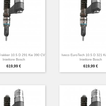
Trakker 10.5 D 291 Kw 390 CV
Iveco EuroTech 10.5 D 321 
Iniettore Bosch
Iniettore Bosch
Prezzo
Prezzo
619,99 €
619,99 €


Anteprima
Anteprima