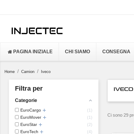
PAGINA INIZIALE
CHI SIAMO
CONSEGNA
Home
Camion
Iveco
Filtra per
IVECO
Categorie
EuroCargo
1
Ci sono 29 pro
EuroMover
1
EuroStar
2
EuroTech
4