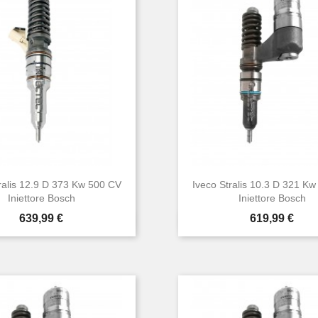
ralis 12.9 D 373 Kw 500 CV
Iveco Stralis 10.3 D 321 K
Iniettore Bosch
Iniettore Bosch
Prezzo
Prezzo
639,99 €
619,99 €


Anteprima
Anteprima