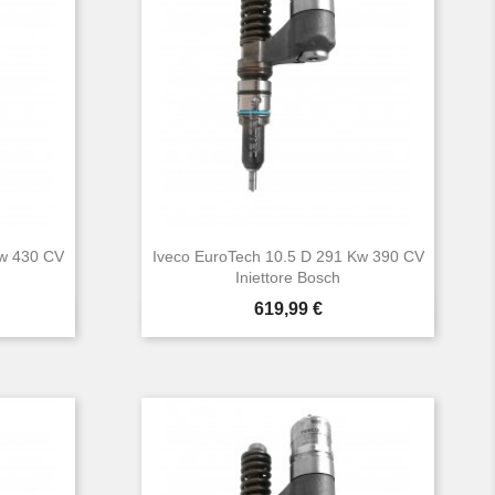
Kw 430 CV
Iveco EuroTech 10.5 D 291 Kw 390 CV
Iniettore Bosch
Prezzo
619,99 €

Anteprima