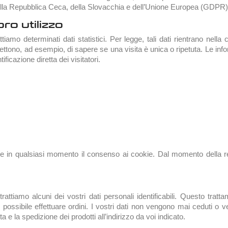
le della Repubblica Ceca, della Slovacchia e dell’Unione Europea (GDPR)
oro utilizzo
iamo determinati dati statistici. Per legge, tali dati rientrano nella ca
ettono, ad esempio, di sapere se una visita è unica o ripetuta. Le in
icazione diretta dei visitatori.
e in qualsiasi momento il consenso ai cookie. Dal momento della revo
 trattiamo alcuni dei vostri dati personali identificabili. Questo tr
ossibile effettuare ordini. I vostri dati non vengono mai ceduti o ven
e la spedizione dei prodotti all’indirizzo da voi indicato.