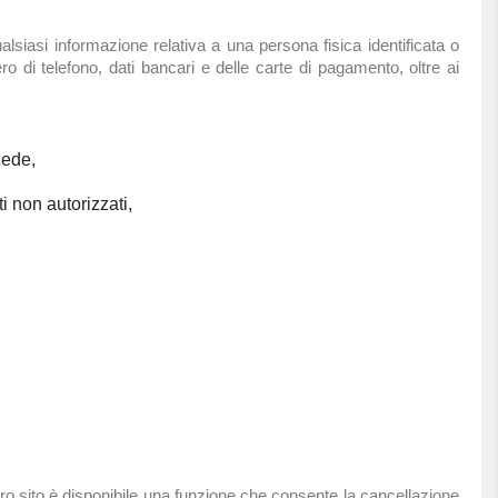
lsiasi informazione relativa a una persona fisica identificata o
ro di telefono, dati bancari e delle carte di pagamento, oltre ai
cede,
i non autorizzati,
ostro sito è disponibile una funzione che consente la cancellazione