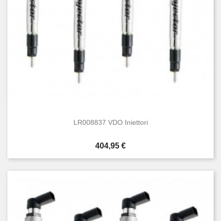
LR008837 VDO Iniettori
Prezzo
404,95 €