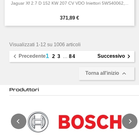
Jaguar Xf 2.7 D 152 KW 207 CV VDO Iniettori 5WS40062,...
Prezzo
371,89 €
Visualizzati 1-12 su 1006 articoli
1


Precedente
Successivo
2
3
…
84

Torna all'inizio
Produttori