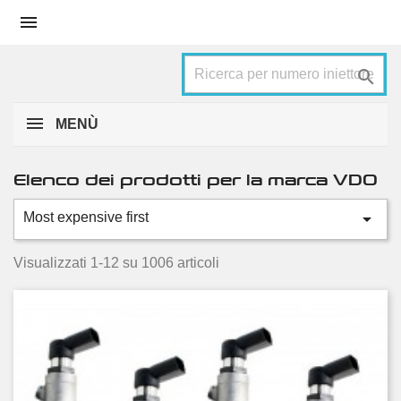


MENÙ
Elenco dei prodotti per la marca VDO

Most expensive first
Categorie
Automotive
610
Visualizzati 1-12 su 1006 articoli
Prezzo
€
€