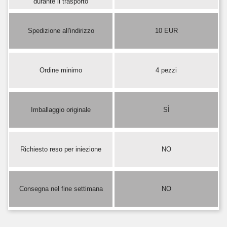
durante il trasporto
Spedizione all'indirizzo
10 EUR
Ordine minimo
4 pezzi
Imballaggio originale
SÌ
Richiesto reso per iniezione
NO
Consegna nel fine settimana
NO