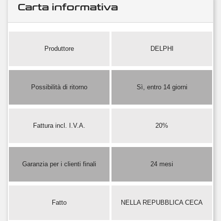
Carta informativa
Produttore
DELPHI
Possibilità di ritorno
Sì, entro 14 giorni
Fattura incl. I.V.A.
20%
Garanzia per i clienti finali
24 mesi
Fatto
NELLA REPUBBLICA CECA