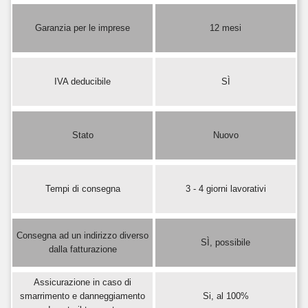
Garanzia per le imprese
12 mesi
IVA deducibile
SÌ
Stato
Nuovo
Tempi di consegna
3 - 4 giorni lavorativi
Consegna ad un indirizzo diverso
SÌ, possibile
dalla fatturazione
Assicurazione in caso di
smarrimento e danneggiamento
Si, al 100%