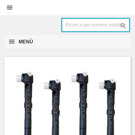


MENÙ