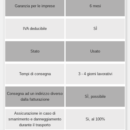
Garanzia per le imprese
6 mesi
IVA deducibile
SÌ
Stato
Usato
Tempi di consegna
3 - 4 giorni lavorativi
Consegna ad un indirizzo diverso
SÌ, possibile
dalla fatturazione
Assicurazione in caso di
smarrimento e danneggiamento
Si, al 100%
durante il trasporto