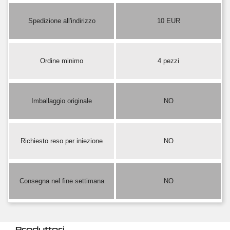
Spedizione all'indirizzo
10 EUR
Ordine minimo
4 pezzi
Imballaggio originale
NO
Richiesto reso per iniezione
NO
Consegna nel fine settimana
NO
Produttori