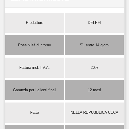
Produttore
DELPHI
Possibilità di ritorno
Sì, entro 14 giorni
Fattura incl. I.V.A.
20%
Garanzia per i clienti finali
12 mesi
Fatto
NELLA REPUBBLICA CECA