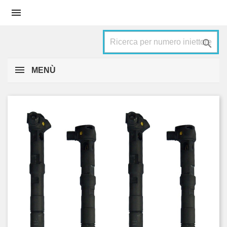


MENÙ