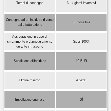
Tempi di consegna
3 - 4 giorni lavorativi
Consegna ad un indirizzo diverso
SÌ, possibile
dalla fatturazione
Assicurazione in caso di
smarrimento e danneggiamento
Si, al 100%
durante il trasporto
Spedizione all'indirizzo
10 EUR
Ordine minimo
4 pezzi
Imballaggio originale
SÌ