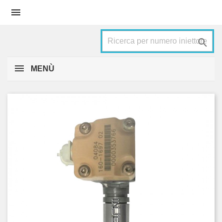


MENÙ