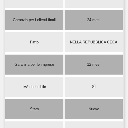
Garanzia per i clienti finali
24 mesi
Fatto
NELLA REPUBBLICA CECA
Garanzia per le imprese
12 mesi
IVA deducibile
SÌ
Stato
Nuovo