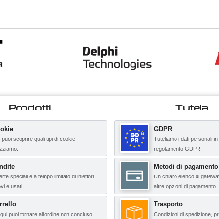
Prodotti
Tutela
okie
GDPR
 puoi scoprire quali tipi di cookie
Tuteliamo i dati personali in
lizziamo.
regolamento GDPR.
ndite
Metodi di pagamento
erte speciali e a tempo limitato di iniettori
Un chiaro elenco di gatewa
vi e usati.
altre opzioni di pagamento.
rrello
Trasporto
qui puoi tornare all’ordine non concluso.
Condizioni di spedizione, pr