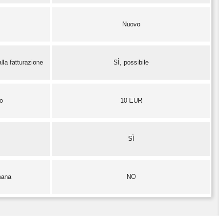
Nuovo
lla fatturazione
SÌ, possibile
zo
10 EUR
SÌ
mana
NO