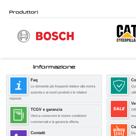
Produttori
Informazione
Faq
Co
Le domande più frequenti relative alla nostra
Qui
azienda e ai nostri prodotti e le relative
uti
risposte.
Ve
TCGV e garanzia
Off
Vieni a conoscere le nostre condizioni
nuo
commerciali e la garanzia offerta.
Ca
Contatti
Da 