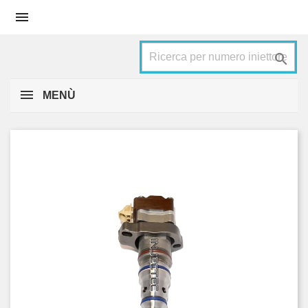


MENÙ