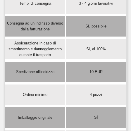
Tempi di consegna
3 - 4 giorni lavorativi
Consegna ad un indirizzo diverso
SÌ, possibile
dalla fatturazione
Assicurazione in caso di
smarrimento e danneggiamento
Si, al 100%
durante il trasporto
Spedizione all'indirizzo
10 EUR
Ordine minimo
4 pezzi
Imballaggio originale
SÌ