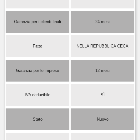
Garanzia per i clienti finali
24 mesi
Fatto
NELLA REPUBBLICA CECA
Garanzia per le imprese
12 mesi
IVA deducibile
SÌ
Stato
Nuovo