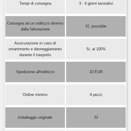
Tempi di consegna
3 - 4 giorni lavorativi
Consegna ad un indirizzo diverso
SÌ, possibile
dalla fatturazione
Assicurazione in caso di
smarrimento e danneggiamento
Si, al 100%
durante il trasporto
Spedizione all'indirizzo
10 EUR
Ordine minimo
4 pezzi
Imballaggio originale
SÌ