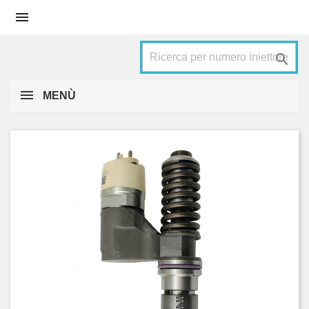


MENÙ