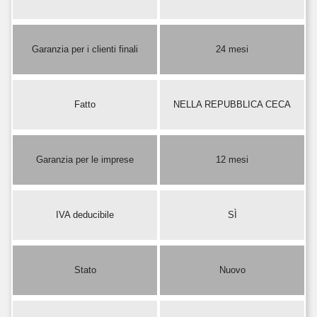
Garanzia per i clienti finali
24 mesi
Fatto
NELLA REPUBBLICA CECA
Garanzia per le imprese
12 mesi
IVA deducibile
SÌ
Stato
Nuovo