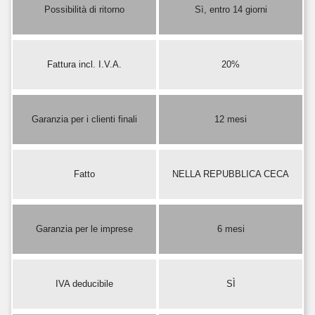
Possibilità di ritorno
Sì, entro 14 giorni
Fattura incl. I.V.A.
20%
Garanzia per i clienti finali
12 mesi
Fatto
NELLA REPUBBLICA CECA
Garanzia per le imprese
6 mesi
IVA deducibile
SÌ