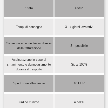
Stato
Usato
Tempi di consegna
3 - 4 giorni lavorativi
Consegna ad un indirizzo diverso
SÌ, possibile
dalla fatturazione
Assicurazione in caso di
smarrimento e danneggiamento
Si, al 100%
durante il trasporto
Spedizione all'indirizzo
10 EUR
Ordine minimo
4 pezzi