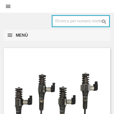


MENÙ