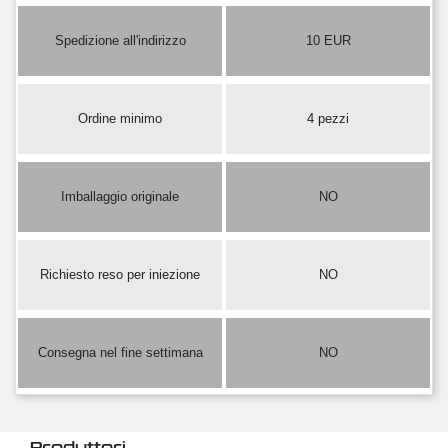
Spedizione all'indirizzo
10 EUR
Ordine minimo
4 pezzi
Imballaggio originale
NO
Richiesto reso per iniezione
NO
Consegna nel fine settimana
NO
Produttori