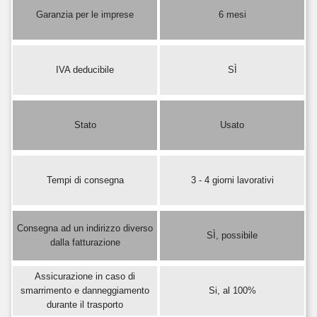
Garanzia per le imprese
6 mesi
IVA deducibile
SÌ
Stato
Usato
Tempi di consegna
3 - 4 giorni lavorativi
Consegna ad un indirizzo diverso
SÌ, possibile
dalla fatturazione
Assicurazione in caso di
smarrimento e danneggiamento
Si, al 100%
durante il trasporto