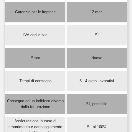
Garanzia per le imprese
12 mesi
IVA deducibile
SÌ
Stato
Nuovo
Tempi di consegna
3 - 4 giorni lavorativi
Consegna ad un indirizzo diverso
SÌ, possibile
dalla fatturazione
Assicurazione in caso di
smarrimento e danneggiamento
Si, al 100%