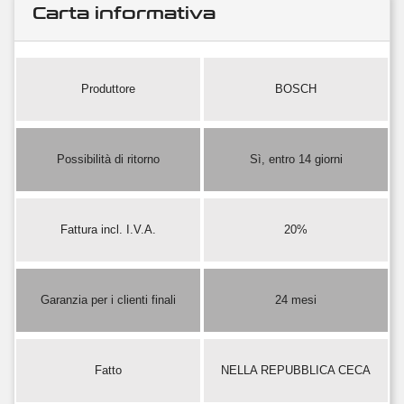
Carta informativa
Produttore
BOSCH
Possibilità di ritorno
Sì, entro 14 giorni
Fattura incl. I.V.A.
20%
Garanzia per i clienti finali
24 mesi
Fatto
NELLA REPUBBLICA CECA