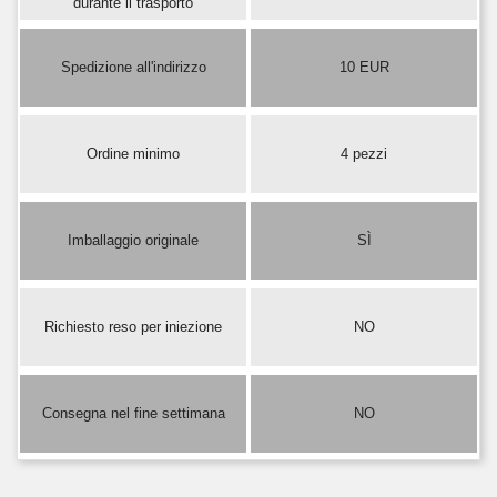
durante il trasporto
Spedizione all'indirizzo
10 EUR
Ordine minimo
4 pezzi
Imballaggio originale
SÌ
Richiesto reso per iniezione
NO
Consegna nel fine settimana
NO