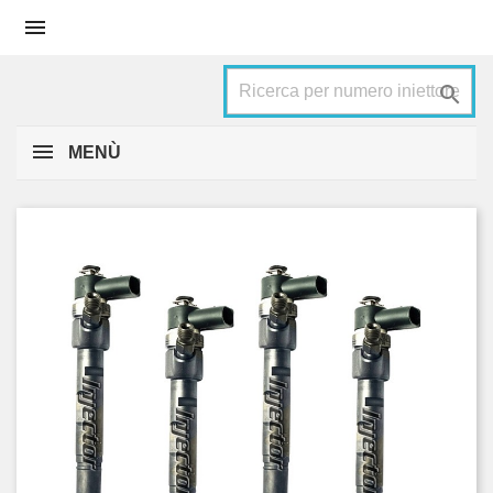


MENÙ