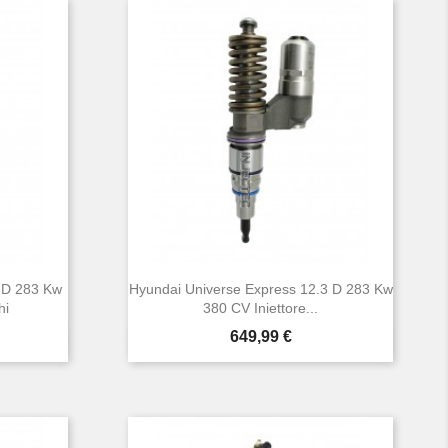
 D 283 Kw
Hyundai Universe Express 12.3 D 283 Kw
hi
380 CV Iniettore...
Prezzo
649,99 €

Anteprima