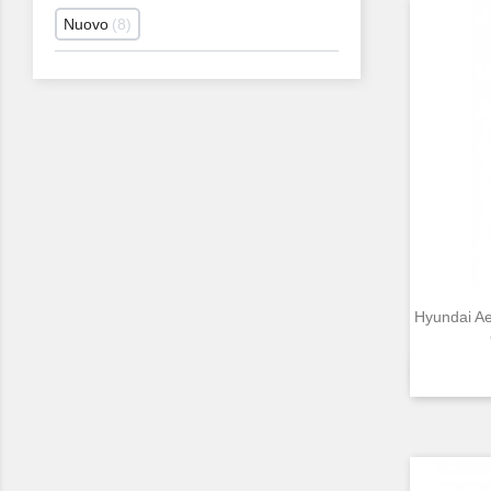
Nuovo
8
Hyundai A