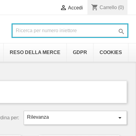
shopping_cart

Carrello
(0)
Accedi

RESO DELLA MERCE
GDPR
COOKIES

Rilevanza
dina per: