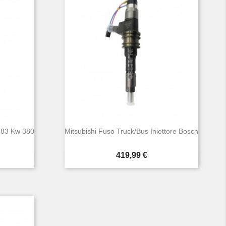
283 Kw 380
Mitsubishi Fuso Truck/Bus Iniettore Bosch
Prezzo
419,99 €

Anteprima