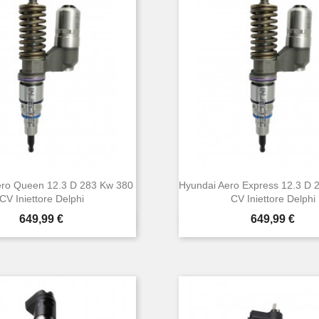
ero Queen 12.3 D 283 Kw 380
Hyundai Aero Express 12.3 D 
CV Iniettore Delphi
CV Iniettore Delphi
Prezzo
Prezzo
649,99 €
649,99 €


Anteprima
Anteprima