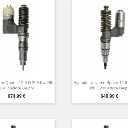
ero Queen 12.9 D 209 Kw 280
Hyundai Universe Space 12.3
CV Iniettore Delphi
380 CV Iniettore Delp
Prezzo
Prezzo
674,99 €
649,99 €


Anteprima
Anteprima