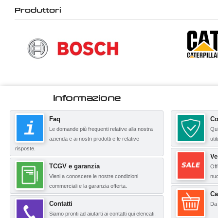
Produttori
Informazione
Faq
Co
Le domande più frequenti relative alla nostra
Qui
azienda e ai nostri prodotti e le relative
uti
risposte.
Ve
TCGV e garanzia
Off
Vieni a conoscere le nostre condizioni
nuo
commerciali e la garanzia offerta.
Ca
Contatti
Da 
Siamo pronti ad aiutarti ai contatti qui elencati.