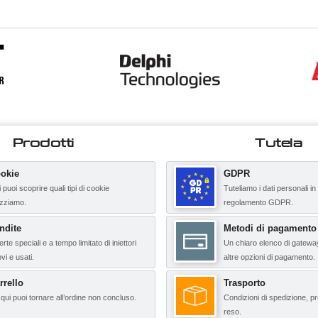
Prodotti
Tutela
okie
GDPR
 puoi scoprire quali tipi di cookie
Tuteliamo i dati personali in
lizziamo.
regolamento GDPR.
ndite
Metodi di pagamento
erte speciali e a tempo limitato di iniettori
Un chiaro elenco di gatewa
vi e usati.
altre opzioni di pagamento.
rrello
Trasporto
qui puoi tornare all’ordine non concluso.
Condizioni di spedizione, pr
reso.