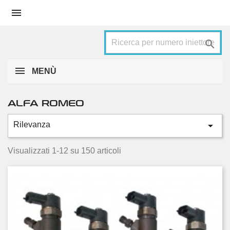


MENÙ
ALFA ROMEO

Rilevanza
Categorie
145
2
Visualizzati 1-12 su 150 articoli
146
2
147
20
156
19
159
18
166
16
Brera
8