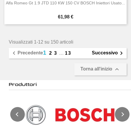
Alfa Romeo Gt 1.9 JTD 110 KW 150 CV BOSCH Iniettori Usato...
Prezzo
61,98 €
Visualizzati 1-12 su 150 articoli
1


Precedente
Successivo
2
3
…
13

Torna all'inizio
Produttori