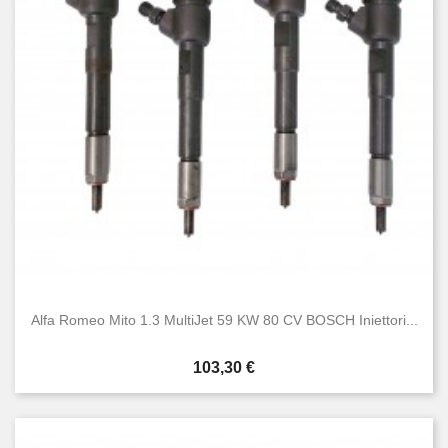
Giulia
4
Giulietta
26
Gt
7
Mito
20
Spider
8
Condizione
Nuovo
65
Usato
85
Alfa Romeo Mito 1.3 MultiJet 59 KW 80 CV BOSCH Iniettori...
Prezzo
103,30 €