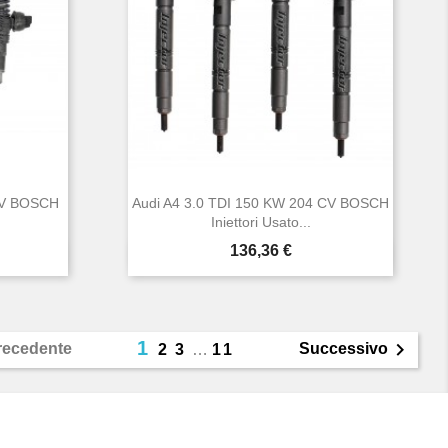
 CV BOSCH
Audi A4 3.0 TDI 150 KW 204 CV BOSCH
Iniettori Usato...
Prezzo
136,36 €

Anteprima
1

recedente
Successivo
2
3
…
11