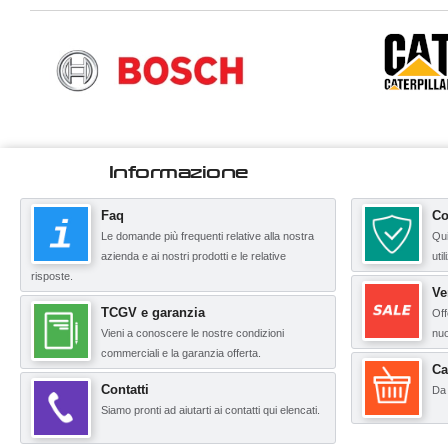
Informazione
Faq
Co
Le domande più frequenti relative alla nostra
Qui
azienda e ai nostri prodotti e le relative
uti
risposte.
Ve
TCGV e garanzia
Off
Vieni a conoscere le nostre condizioni
nuo
commerciali e la garanzia offerta.
Ca
Contatti
Da 
Siamo pronti ad aiutarti ai contatti qui elencati.