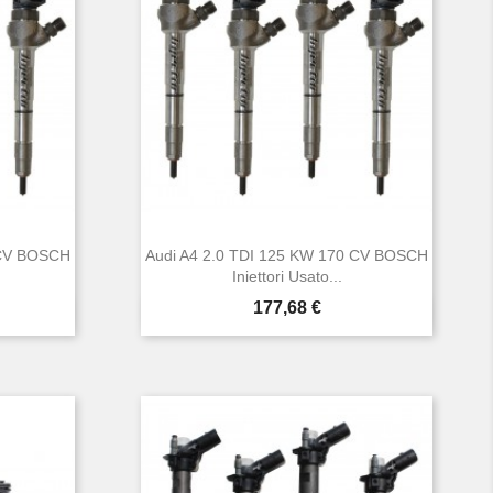
 CV BOSCH
Audi A4 2.0 TDI 125 KW 170 CV BOSCH
Iniettori Usato...
Prezzo
177,68 €

Anteprima