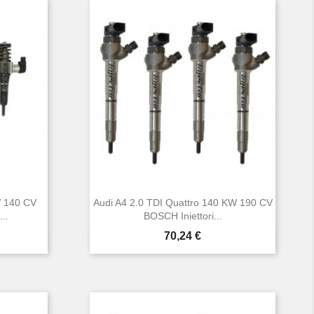
W 140 CV
Audi A4 2.0 TDI Quattro 140 KW 190 CV
..
BOSCH Iniettori...
Prezzo
70,24 €

Anteprima