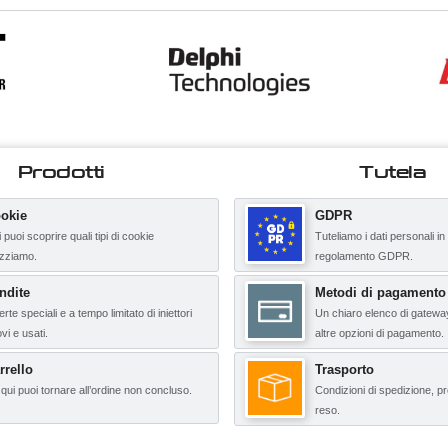
Prodotti
Tutela
okie
GDPR
 puoi scoprire quali tipi di cookie
Tuteliamo i dati personali in
lizziamo.
regolamento GDPR.
ndite
Metodi di pagamento
erte speciali e a tempo limitato di iniettori
Un chiaro elenco di gatewa
vi e usati.
altre opzioni di pagamento.
rrello
Trasporto
qui puoi tornare all’ordine non concluso.
Condizioni di spedizione, pr
reso.