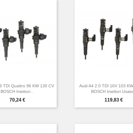
.9 TDI Quattro 96 KW 130 CV
Audi A4 2.0 TDI 16V 103 K
BOSCH Iniettori...
BOSCH Iniettori Usato.
Prezzo
Prezzo
70,24 €
119,83 €


Anteprima
Anteprima