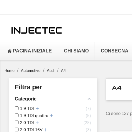
PAGINA INIZIALE
CHI SIAMO
CONSEGNA
Home
Automotive
Audi
A4
Filtra per
A4
Categorie
1.9 TDI
7
Ci sono 127 pr
1.9 TDI quattro
5
2.0 TDI
28
2.0 TDI 16V
3