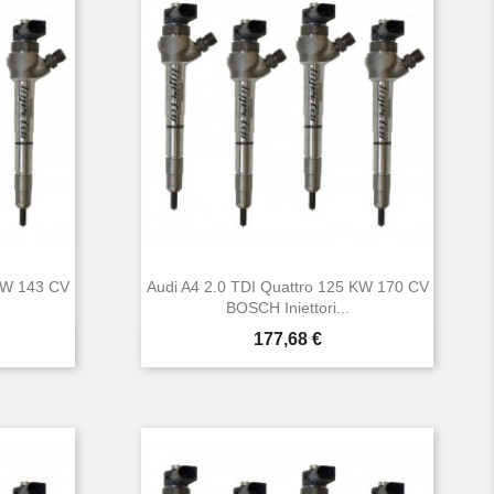
 KW 143 CV
Audi A4 2.0 TDI Quattro 125 KW 170 CV
BOSCH Iniettori...
Prezzo
177,68 €

Anteprima