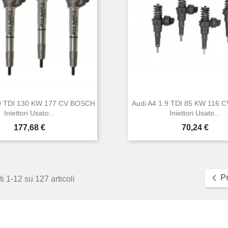
.0 TDI 130 KW 177 CV BOSCH
Audi A4 1.9 TDI 85 KW 116
Iniettori Usato...
Iniettori Usato...
Prezzo
Prezzo
177,68 €
70,24 €


Anteprima
Anteprima

P
i 1-12 su 127 articoli