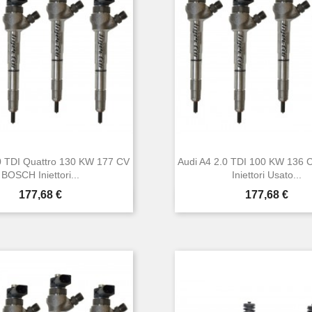
0 TDI Quattro 130 KW 177 CV
Audi A4 2.0 TDI 100 KW 136
BOSCH Iniettori...
Iniettori Usato...
Prezzo
Prezzo
177,68 €
177,68 €


Anteprima
Anteprima