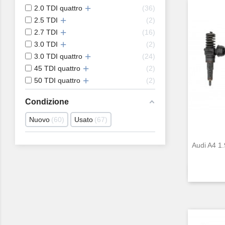
2.0 TDI quattro
36
2.5 TDI
2
2.7 TDI
16
3.0 TDI
2
3.0 TDI quattro
24
45 TDI quattro
2
50 TDI quattro
2
Condizione
Nuovo
60
Usato
67
Audi A4 1