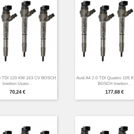
.0 TDI 120 KW 163 CV BOSCH
Audi A4 2.0 TDI Quattro 105
Iniettori Usato...
BOSCH Iniettori...
Prezzo
Prezzo
70,24 €
177,68 €


Anteprima
Anteprima