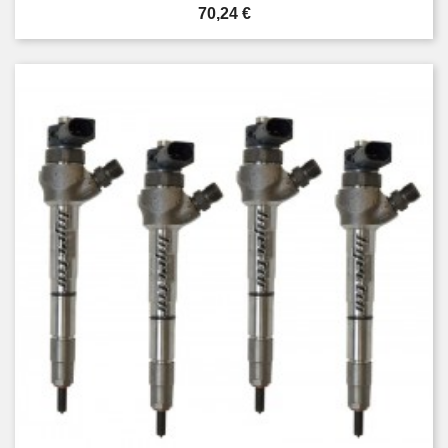
Prezzo
70,24 €