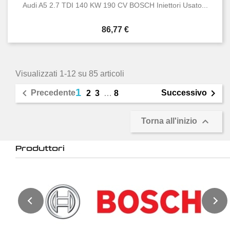
Audi A5 2.7 TDI 140 KW 190 CV BOSCH Iniettori Usato...
Prezzo
86,77 €
Visualizzati 1-12 su 85 articoli
1


Precedente
Successivo
2
3
…
8

Torna all'inizio
Produttori