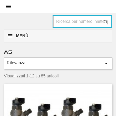


MENÙ
A5

Rilevanza
Categorie
2.0 TDI
27
Visualizzati 1-12 su 85 articoli
2.0 TDI quattro
17
2.7 TDI
4
3.0 TDI
6
3.0 TDI quattro
31
Condizione