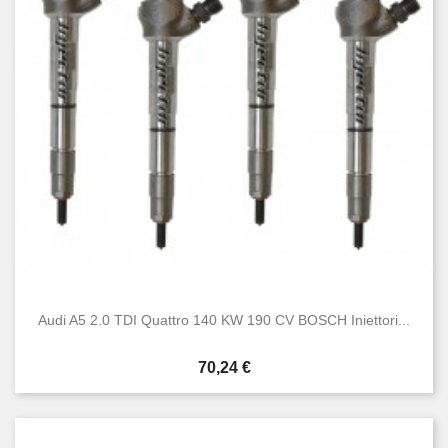
Nuovo
42
Usato
43
Audi A5 2.0 TDI Quattro 140 KW 190 CV BOSCH Iniettori...
Prezzo
70,24 €