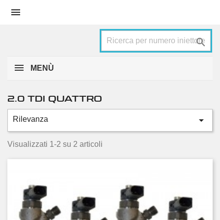


MENÙ
2.0 TDI QUATTRO

Rilevanza
Categorie
140 KW, 190 HP
2
Visualizzati 1-2 su 2 articoli
Condizione
Nuovo
1
Usato
1