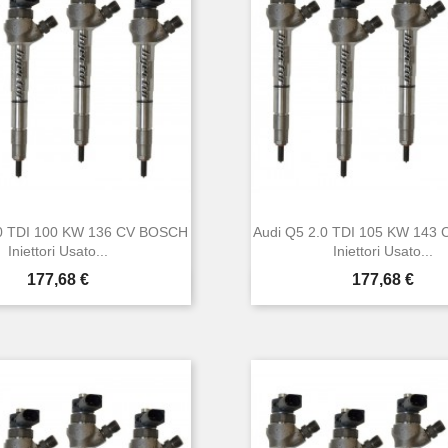
.0 TDI 100 KW 136 CV BOSCH
Audi Q5 2.0 TDI 105 KW 143
Iniettori Usato...
Iniettori Usato...
Prezzo
Prezzo
177,68 €
177,68 €


Anteprima
Anteprima