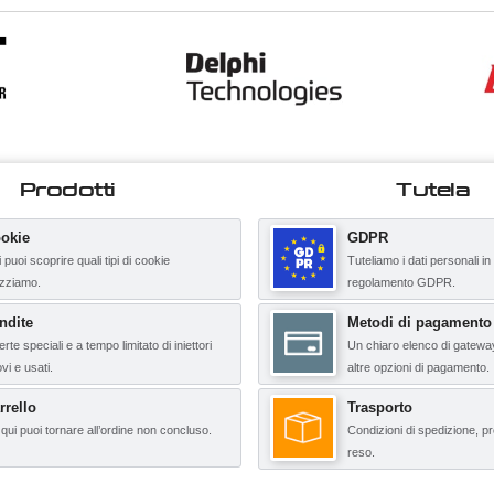
Prodotti
Tutela
okie
GDPR
 puoi scoprire quali tipi di cookie
Tuteliamo i dati personali in
lizziamo.
regolamento GDPR.
ndite
Metodi di pagamento
erte speciali e a tempo limitato di iniettori
Un chiaro elenco di gatewa
vi e usati.
altre opzioni di pagamento.
rrello
Trasporto
qui puoi tornare all’ordine non concluso.
Condizioni di spedizione, pr
reso.