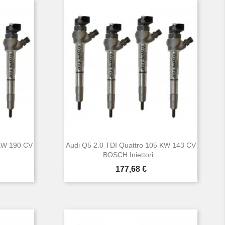
 KW 190 CV
Audi Q5 2.0 TDI Quattro 105 KW 143 CV
BOSCH Iniettori...
Prezzo
177,68 €

Anteprima