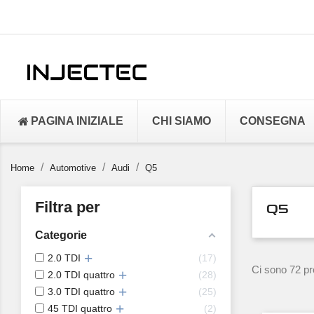
PAGINA INIZIALE
CHI SIAMO
CONSEGNA
Home
Automotive
Audi
Q5
Filtra per
Q5
Categorie
2.0 TDI
17
Ci sono 72 pro
2.0 TDI quattro
28
3.0 TDI quattro
25
45 TDI quattro
2