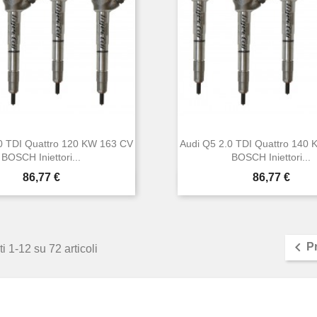
0 TDI Quattro 120 KW 163 CV
Audi Q5 2.0 TDI Quattro 140
BOSCH Iniettori...
BOSCH Iniettori...
Prezzo
Prezzo
86,77 €
86,77 €


Anteprima
Anteprima

P
i 1-12 su 72 articoli