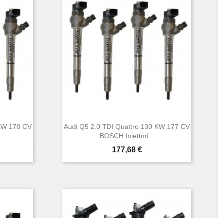
 KW 170 CV
Audi Q5 2.0 TDI Quattro 130 KW 177 CV
BOSCH Iniettori...
Prezzo
177,68 €

Anteprima