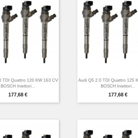
0 TDI Quattro 120 KW 163 CV
Audi Q5 2.0 TDI Quattro 125
BOSCH Iniettori...
BOSCH Iniettori...
Prezzo
Prezzo
177,68 €
177,68 €


Anteprima
Anteprima