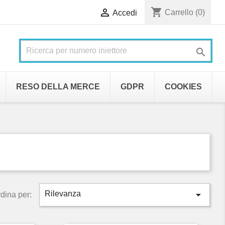
shopping_cart

Carrello
(0)
Accedi

RESO DELLA MERCE
GDPR
COOKIES

Rilevanza
dina per: