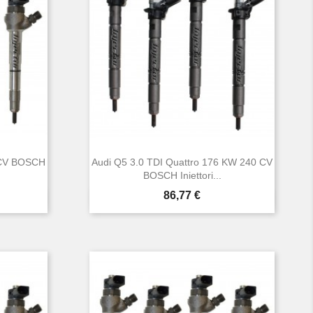
 CV BOSCH
Audi Q5 3.0 TDI Quattro 176 KW 240 CV
BOSCH Iniettori...
Prezzo
86,77 €

Anteprima