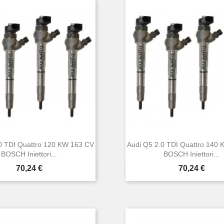
0 TDI Quattro 120 KW 163 CV
Audi Q5 2.0 TDI Quattro 140
BOSCH Iniettori...
BOSCH Iniettori...
Prezzo
Prezzo
70,24 €
70,24 €


Anteprima
Anteprima