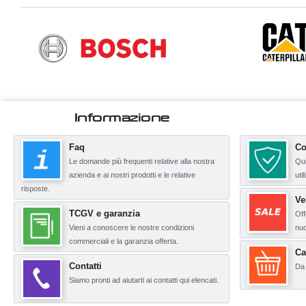
Informazione
Faq
Co
Le domande più frequenti relative alla nostra
Qui
azienda e ai nostri prodotti e le relative
uti
risposte.
Ve
TCGV e garanzia
Off
Vieni a conoscere le nostre condizioni
nuo
commerciali e la garanzia offerta.
Ca
Contatti
Da 
Siamo pronti ad aiutarti ai contatti qui elencati.