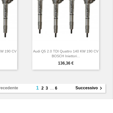
 KW 190 CV
Audi Q5 2.0 TDI Quattro 140 KW 190 CV
BOSCH Iniettori...
Prezzo
136,36 €

Anteprima
1

recedente
Successivo
2
3
…
6