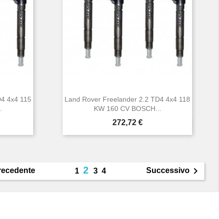
D4 4x4 115
Land Rover Freelander 2.2 TD4 4x4 118
.
KW 160 CV BOSCH...
Prezzo
272,72 €

Anteprima
2

recedente
Successivo
1
3
4