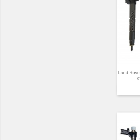
Land Rover
K