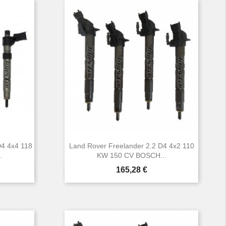
D4 4x4 118
Land Rover Freelander 2.2 D4 4x2 110
.
KW 150 CV BOSCH...
Prezzo
165,28 €

Anteprima