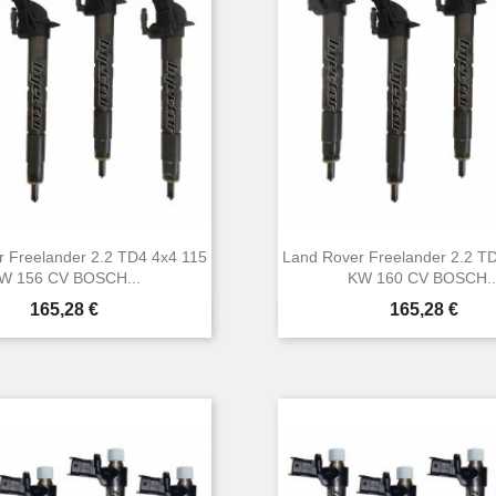
 Freelander 2.2 TD4 4x4 115
Land Rover Freelander 2.2 T
W 156 CV BOSCH...
KW 160 CV BOSCH..
Prezzo
Prezzo
165,28 €
165,28 €


Anteprima
Anteprima