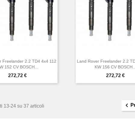
 Freelander 2.2 TD4 4x4 112
Land Rover Freelander 2.2 T
W 152 CV BOSCH...
KW 156 CV BOSCH..
Prezzo
Prezzo
272,72 €
272,72 €


Anteprima
Anteprima

P
i 13-24 su 37 articoli