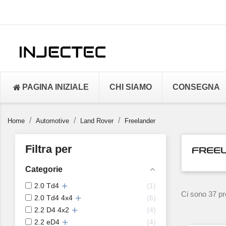
PAGINA INIZIALE
CHI SIAMO
CONSEGNA
Home
Automotive
Land Rover
Freelander
Filtra per
FREE
Categorie
2.0 Td4
1
Ci sono 37 pro
2.0 Td4 4x4
6
2.2 D4 4x2
4
2.2 eD4
4