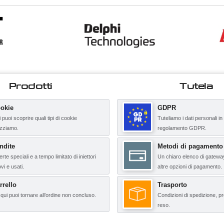
Prodotti
Tutela
okie
GDPR
 puoi scoprire quali tipi di cookie
Tuteliamo i dati personali in
lizziamo.
regolamento GDPR.
ndite
Metodi di pagamento
erte speciali e a tempo limitato di iniettori
Un chiaro elenco di gatewa
vi e usati.
altre opzioni di pagamento.
rrello
Trasporto
qui puoi tornare all’ordine non concluso.
Condizioni di spedizione, pr
reso.