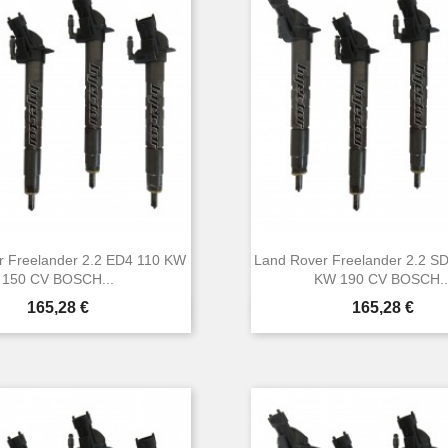
r Freelander 2.2 ED4 110 KW
Land Rover Freelander 2.2 S
150 CV BOSCH...
KW 190 CV BOSCH..
Prezzo
Prezzo
165,28 €
165,28 €


Anteprima
Anteprima