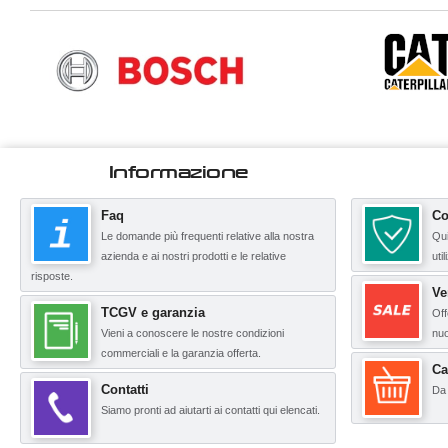
Informazione
Faq
Co
Le domande più frequenti relative alla nostra
Qui
azienda e ai nostri prodotti e le relative
uti
risposte.
Ve
TCGV e garanzia
Off
Vieni a conoscere le nostre condizioni
nuo
commerciali e la garanzia offerta.
Ca
Contatti
Da 
Siamo pronti ad aiutarti ai contatti qui elencati.