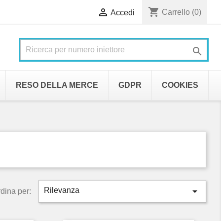
shopping_cart

Carrello
(0)
Accedi

RESO DELLA MERCE
GDPR
COOKIES

Rilevanza
dina per: