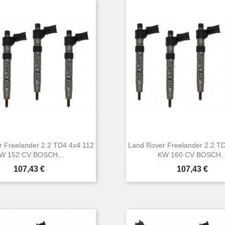
 Freelander 2.2 TD4 4x4 112
Land Rover Freelander 2.2 T
W 152 CV BOSCH...
KW 160 CV BOSCH..
Prezzo
Prezzo
107,43 €
107,43 €


Anteprima
Anteprima