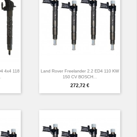
D4 4x4 118
Land Rover Freelander 2.2 ED4 110 KW
.
150 CV BOSCH...
Prezzo
272,72 €

Anteprima