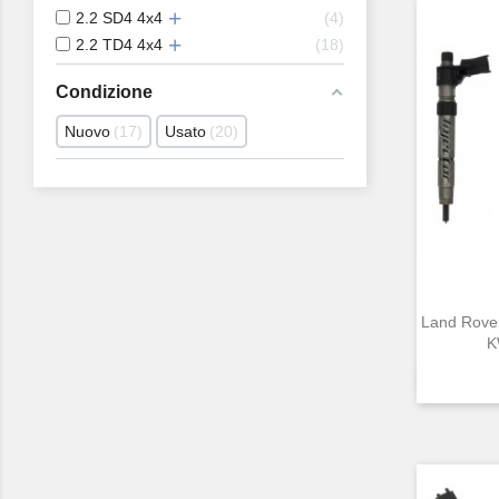
2.2 SD4 4x4
4
2.2 TD4 4x4
18
Condizione
Nuovo
17
Usato
20
Land Rover
K