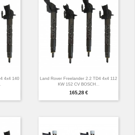
D4 4x4 140
Land Rover Freelander 2.2 TD4 4x4 112
.
KW 152 CV BOSCH...
Prezzo
165,28 €

Anteprima