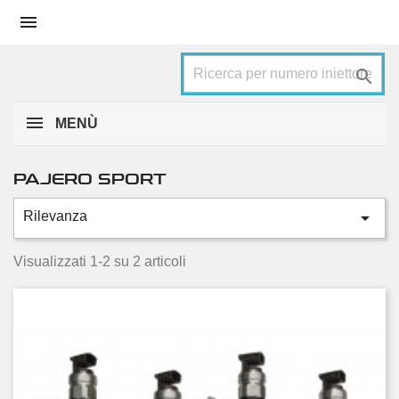


MENÙ
PAJERO SPORT

Rilevanza
Categorie
2.5 DI-D 4x4
2
Visualizzati 1-2 su 2 articoli
Condizione
Nuovo
1
Usato
1