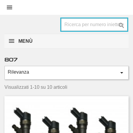


MENÙ
807

Rilevanza
Categorie
2.0 HDI
4
Visualizzati 1-10 su 10 articoli
2.2 HDi
6
Condizione
Nuovo
5
Usato
5