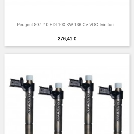
Peugeot 807 2.0 HDI 100 KW 136 CV VDO Iniettori...
Prezzo
276,41 €