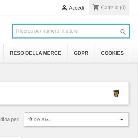
shopping_cart

Carrello
(0)
Accedi

RESO DELLA MERCE
GDPR
COOKIES

Rilevanza
dina per: