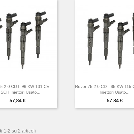
75 2.0 CDTi 96 KW 131 CV
Rover 75 2.0 CDT 85 KW 115
SCH Iniettori Usato...
Iniettori Usato...
Prezzo
Prezzo
57,84 €
57,84 €


Anteprima
Anteprima
i 1-2 su 2 articoli