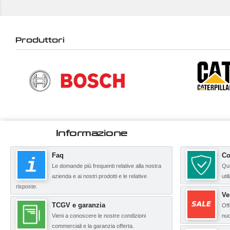
Produttori
Informazione
Faq
Co
Le domande più frequenti relative alla nostra
Qui
azienda e ai nostri prodotti e le relative
uti
risposte.
Ve
TCGV e garanzia
Off
Vieni a conoscere le nostre condizioni
nuo
commerciali e la garanzia offerta.