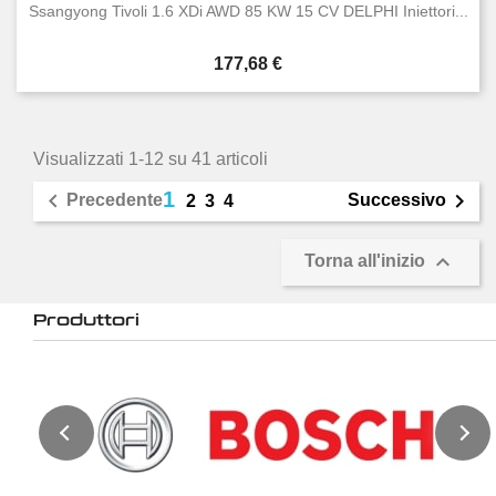
Ssangyong Tivoli 1.6 XDi AWD 85 KW 15 CV DELPHI Iniettori...
Prezzo
177,68 €
Visualizzati 1-12 su 41 articoli
1


Precedente
Successivo
2
3
4

Torna all'inizio
Produttori