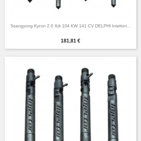
Ssangyong Kyron 2.0 Xdi 104 KW 141 CV DELPHI Iniettori...
Prezzo
181,81 €