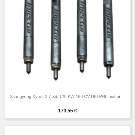
Condizione
Nuovo
10
Usato
31
Ssangyong Kyron 2.7 Xdi 120 KW 163 CV DELPHI Iniettori...
Prezzo
173,55 €