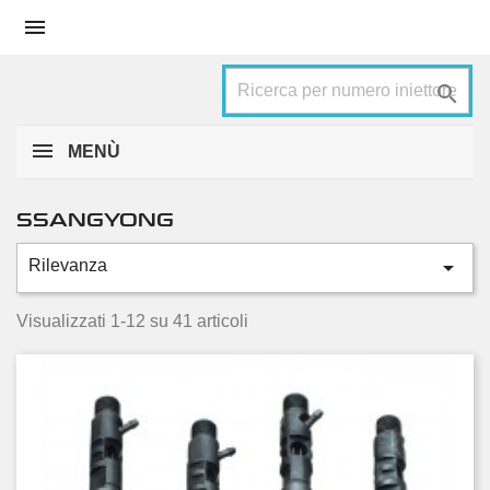


MENÙ
SSANGYONG

Rilevanza
Categorie
Actyon
10
Visualizzati 1-12 su 41 articoli
Korando
6
Kyron
10
Rexton
8
Rodius
6
Tivoli
1