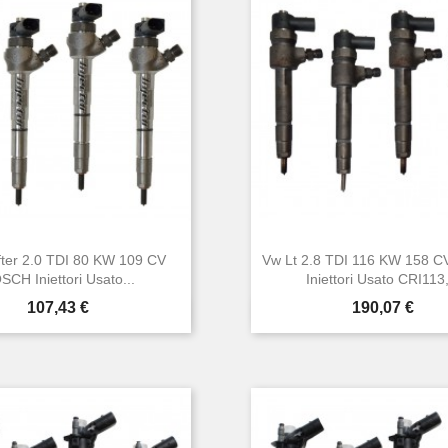
ter 2.0 TDI 80 KW 109 CV
Vw Lt 2.8 TDI 116 KW 158 
SCH Iniettori Usato...
Iniettori Usato CRI113,
Prezzo
Prezzo
107,43 €
190,07 €


Anteprima
Anteprima