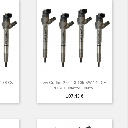
 136 CV
Vw Crafter 2.0 TDI 105 KW 142 CV
..
BOSCH Iniettori Usato...
Prezzo
107,43 €

Anteprima