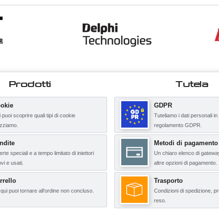
Prodotti
Tutela
okie
GDPR
 puoi scoprire quali tipi di cookie
Tuteliamo i dati personali in
lizziamo.
regolamento GDPR.
ndite
Metodi di pagamento
erte speciali e a tempo limitato di iniettori
Un chiaro elenco di gatewa
vi e usati.
altre opzioni di pagamento.
rrello
Trasporto
qui puoi tornare all’ordine non concluso.
Condizioni di spedizione, pr
reso.