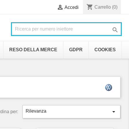
shopping_cart

Carrello
(0)
Accedi

RESO DELLA MERCE
GDPR
COOKIES

Rilevanza
dina per: