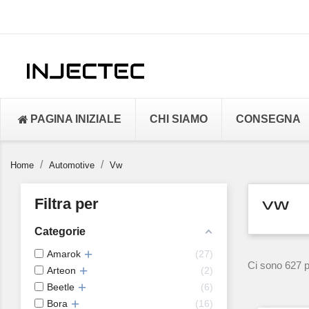
PAGINA INIZIALE
CHI SIAMO
CONSEGNA
Home
Automotive
Vw
Filtra per
VW
Categorie
Amarok
27
Ci sono 627 pr
Arteon
2
Beetle
6
Bora
16