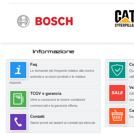
Informazione
Faq
Co
Le domande più frequenti relative alla nostra
Qui
azienda e ai nostri prodotti e le relative
uti
risposte.
Ve
TCGV e garanzia
Off
Vieni a conoscere le nostre condizioni
nuo
commerciali e la garanzia offerta.
Ca
Contatti
Da 
Siamo pronti ad aiutarti ai contatti qui elencati.