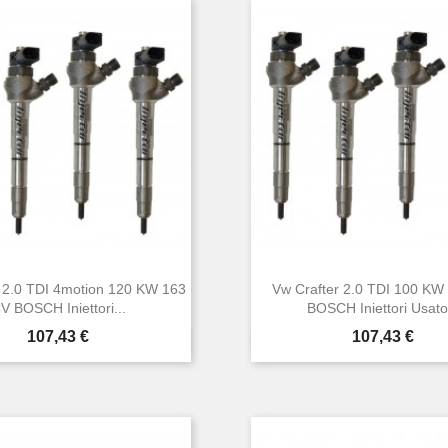
 2.0 TDI 4motion 120 KW 163
Vw Crafter 2.0 TDI 100 KW
V BOSCH Iniettori...
BOSCH Iniettori Usato.
Prezzo
Prezzo
107,43 €
107,43 €


Anteprima
Anteprima