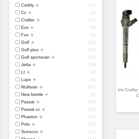
Caddy
27
Cc
3
Crafter
27
Eos
8
Fox
2
Golf
90
Golf plus
14
Golf sportsvan
12
Jetta
28
Lt
4
Lupo
4
Multivan
57
Vw Crafter
New beetle
6
C
Passat
48
Passat cc
12
Phaeton
12
Polo
43
Scirocco
11