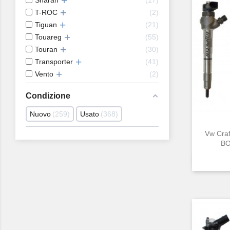
Sharan
17
T-ROC
2
Tiguan
21
Touareg
55
Touran
30
Transporter
41
Vento
2
Condizione
Nuovo
259
Usato
368
Vw Craf
BO