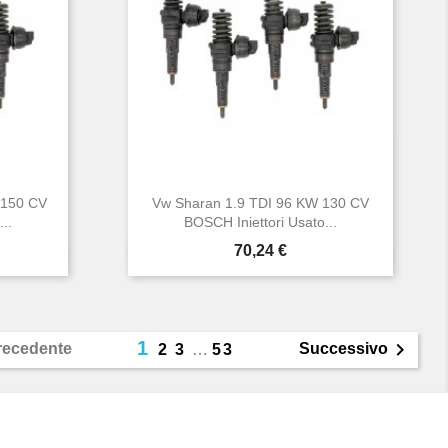
 150 CV
Vw Sharan 1.9 TDI 96 KW 130 CV
..
BOSCH Iniettori Usato...
Prezzo
70,24 €

Anteprima
1

recedente
Successivo
2
3
…
53