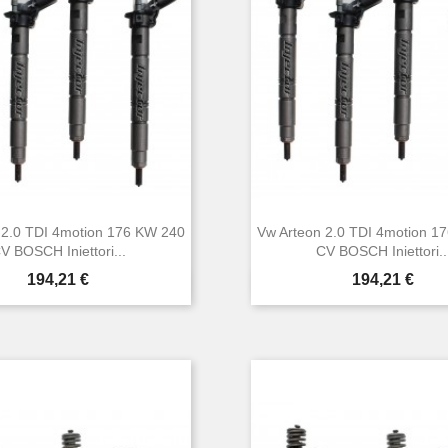
 2.0 TDI 4motion 176 KW 240
Vw Arteon 2.0 TDI 4motion 1
V BOSCH Iniettori...
CV BOSCH Iniettori..
Prezzo
Prezzo
194,21 €
194,21 €


Anteprima
Anteprima