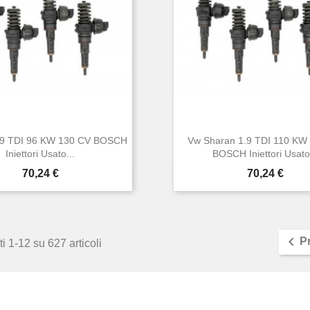
.9 TDI 96 KW 130 CV BOSCH
Vw Sharan 1.9 TDI 110 KW
Iniettori Usato...
BOSCH Iniettori Usato.
Prezzo
Prezzo
70,24 €
70,24 €


Anteprima
Anteprima

P
i 1-12 su 627 articoli