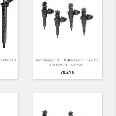
76 KW 240
Vw Passat 1.9 TDI 4motion 96 KW 130
.
CV BOSCH Iniettori...
Prezzo
70,24 €

Anteprima