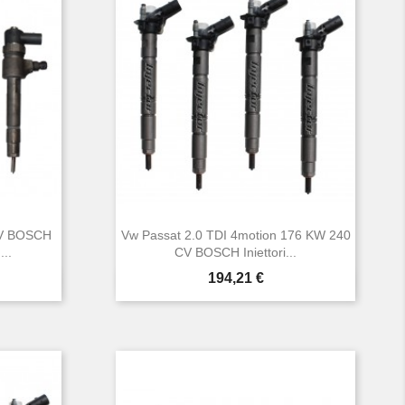
CV BOSCH
Vw Passat 2.0 TDI 4motion 176 KW 240
...
CV BOSCH Iniettori...
Prezzo
194,21 €

Anteprima