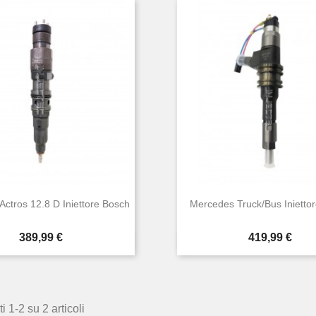
ctros 12.8 D Iniettore Bosch
Mercedes Truck/Bus Inietto
Prezzo
Prezzo
389,99 €
419,99 €


Anteprima
Anteprima
i 1-2 su 2 articoli