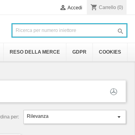
shopping_cart

Carrello
(0)
Accedi

RESO DELLA MERCE
GDPR
COOKIES

Rilevanza
dina per: