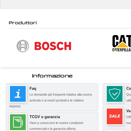
Produttori
Informazione
Faq
Co
Le domande più frequenti relative alla nostra
Qui
azienda e ai nostri prodotti e le relative
uti
risposte.
Ve
TCGV e garanzia
Off
Vieni a conoscere le nostre condizioni
nuo
commerciali e la garanzia offerta.