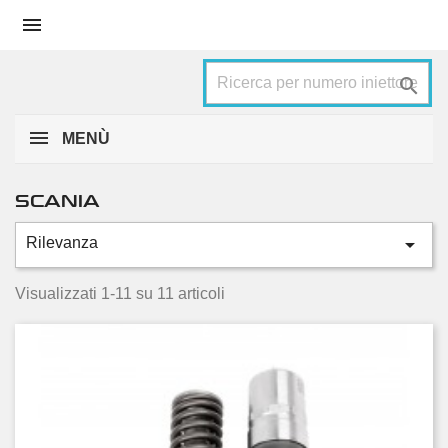


MENÙ
SCANIA

Rilevanza
Categorie
114
2
Visualizzati 1-11 su 11 articoli
124
4
164
1
R500
1
R580
1
T500
1
T580
1