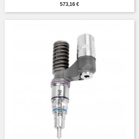
Prezzo
573,16 €