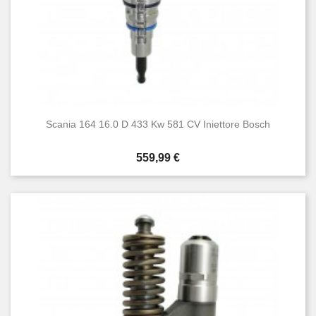
Scania 164 16.0 D 433 Kw 581 CV Iniettore Bosch
Prezzo
559,99 €