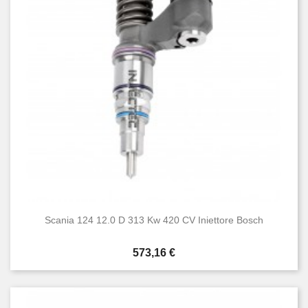
Condizione
Nuovo
11
Scania 124 12.0 D 313 Kw 420 CV Iniettore Bosch
Prezzo
573,16 €