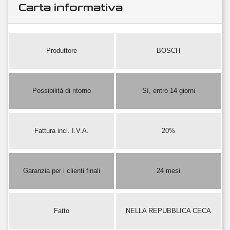
Carta informativa
Produttore
BOSCH
Possibilità di ritorno
Sì, entro 14 giorni
Fattura incl. I.V.A.
20%
Garanzia per i clienti finali
24 mesi
Fatto
NELLA REPUBBLICA CECA