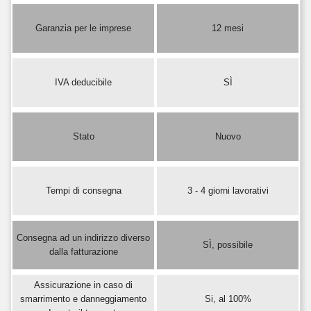
Garanzia per le imprese
12 mesi
IVA deducibile
SÌ
Stato
Nuovo
Tempi di consegna
3 - 4 giorni lavorativi
Consegna ad un indirizzo diverso
SÌ, possibile
dalla fatturazione
Assicurazione in caso di
smarrimento e danneggiamento
Si, al 100%