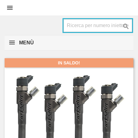


MENÙ
IN SALDO!