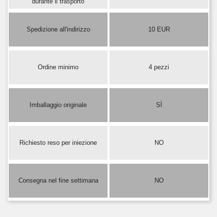
durante il trasporto
Spedizione all'indirizzo
10 EUR
Ordine minimo
4 pezzi
Imballaggio originale
SÌ
Richiesto reso per iniezione
NO
Consegna nel fine settimana
NO