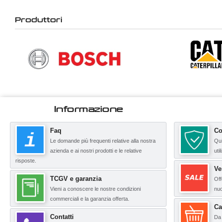
Produttori
Informazione
Faq
Co
Le domande più frequenti relative alla nostra
Qui
azienda e ai nostri prodotti e le relative
uti
risposte.
Ve
TCGV e garanzia
Off
Vieni a conoscere le nostre condizioni
nuo
commerciali e la garanzia offerta.
Ca
Contatti
Da 