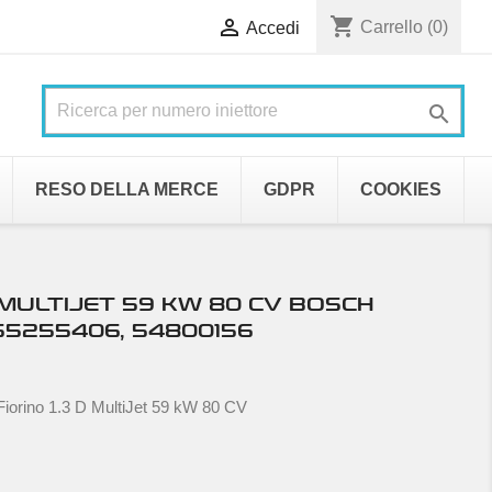
shopping_cart

Carrello
(0)
Accedi

RESO DELLA MERCE
GDPR
COOKIES
D MULTIJET 59 KW 80 CV BOSCH
55255406, 54800156
Fiorino 1.3 D MultiJet 59 kW 80 CV