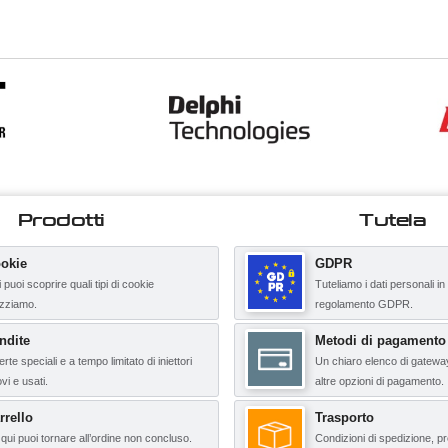
Prodotti
Tutela
okie
GDPR
 puoi scoprire quali tipi di cookie
Tuteliamo i dati personali in
lizziamo.
regolamento GDPR.
ndite
Metodi di pagamento
erte speciali e a tempo limitato di iniettori
Un chiaro elenco di gatewa
vi e usati.
altre opzioni di pagamento.
rrello
Trasporto
qui puoi tornare all’ordine non concluso.
Condizioni di spedizione, pr