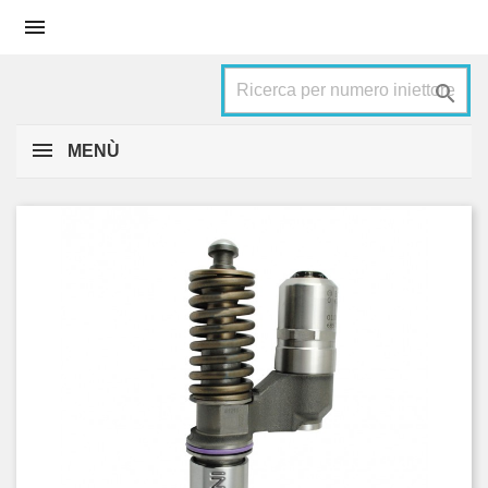


MENÙ