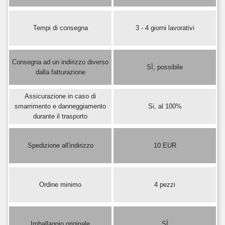
Tempi di consegna
3 - 4 giorni lavorativi
Consegna ad un indirizzo diverso
SÌ, possibile
dalla fatturazione
Assicurazione in caso di
smarrimento e danneggiamento
Si, al 100%
durante il trasporto
Spedizione all'indirizzo
10 EUR
Ordine minimo
4 pezzi
Imballaggio originale
SÌ