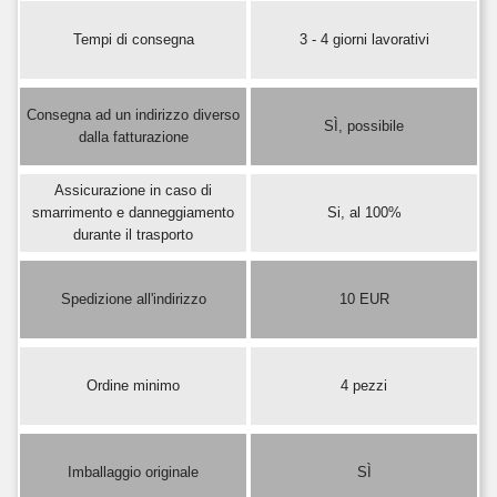
Tempi di consegna
3 - 4 giorni lavorativi
Consegna ad un indirizzo diverso
SÌ, possibile
dalla fatturazione
Assicurazione in caso di
smarrimento e danneggiamento
Si, al 100%
durante il trasporto
Spedizione all'indirizzo
10 EUR
Ordine minimo
4 pezzi
Imballaggio originale
SÌ