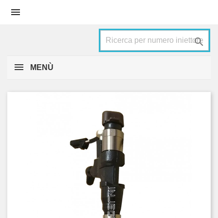


MENÙ