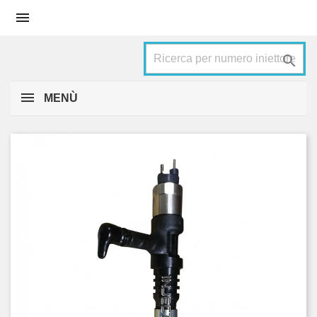


MENÙ