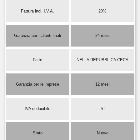
Fattura incl. I.V.A.
20%
Garanzia per i clienti finali
24 mesi
Fatto
NELLA REPUBBLICA CECA
Garanzia per le imprese
12 mesi
IVA deducibile
SÌ
Stato
Nuovo