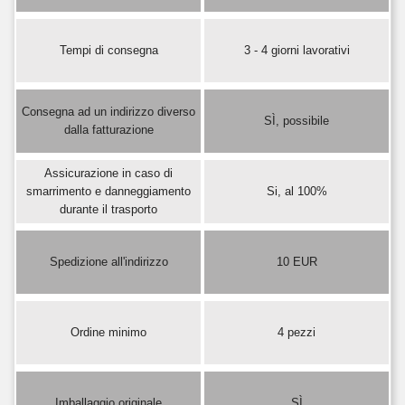
Tempi di consegna
3 - 4 giorni lavorativi
Consegna ad un indirizzo diverso
SÌ, possibile
dalla fatturazione
Assicurazione in caso di
smarrimento e danneggiamento
Si, al 100%
durante il trasporto
Spedizione all'indirizzo
10 EUR
Ordine minimo
4 pezzi
Imballaggio originale
SÌ